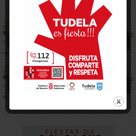
Artículos relacionados
Más del autor
Libros, por Pepe Alfaro
Involución, por Pepe
Desinformación, por
Alfaro
Pepe Alfaro
Ética, por Pepe Alfaro
Equidistancias, por Pepe
Guerras, por Pepe
Alfaro
Alfaro