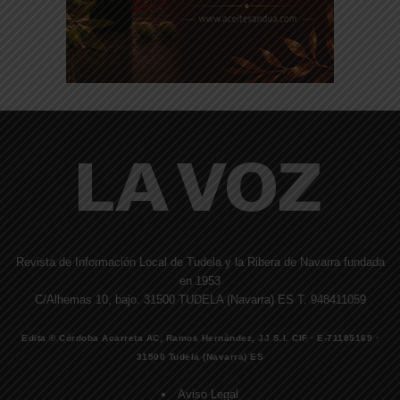
Revista de Información Local de Tudela y la Ribera de Navarra fundada
en 1953
C/Alhemas 10, bajo. 31500 TUDELA (Navarra) ES T. 948411059
Edita © Córdoba Acarreta AC, Ramos Hernández, JJ S.I. CIF · E-71185169 ·
31500 Tudela (Navarra) ES
Aviso Legal