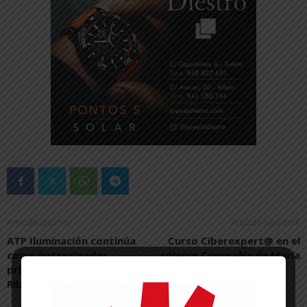
Artículo anterior
Artículo siguiente
ATP Iluminación continúa
Curso Ciberexpert@ en el
como patrocinador
colegio Compañía de María
principal del Tudelano
Ribera Navarra FS