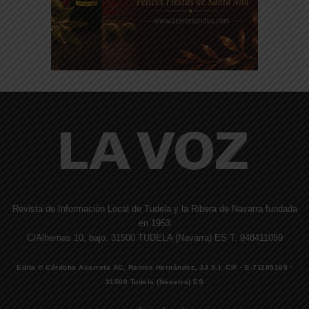
Revista de Información Local de Tudela y la Ribera de Navarra fundada
en 1953
C/Alhemas 10, bajo. 31500 TUDELA (Navarra) ES T. 948411059
Edita © Córdoba Acarreta AC, Ramos Hernández, JJ S.I. CIF · E-71185169 ·
31500 Tudela (Navarra) ES