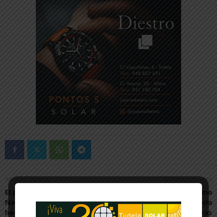
Artículo anterior
Artículo siguiente
El proyecto “TUI Forest
Tudela prepara una
Navarra” restaurará 91
Semana Santa marcada
hectáreas afectadas por
por la tradición y nuevas