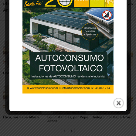
el incendio de 2022 en
propuestas
Arguedas
Artículos relacionados
Más del autor
Libros, por Pepe Alfaro
Involución, por Pepe
Desinformación, por
Alfaro
Pepe Alfaro
Ética, por Pepe Alfaro
Equidistancias, por Pepe
Diálogo, por Pepe Alfaro
Alfaro