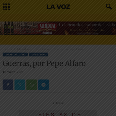
Inicio
Colaboradores
Pepe Alfaro
Guerras, por Pepe Alfaro
COLABORADORES
PEPE ALFARO
Guerras, por Pepe Alfaro
18 marzo, 2026
-- Publicidad --