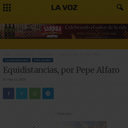
Inicio
Colaboradores
Pepe Alfaro
Equidistancias, por Pepe Alfaro
COLABORADORES
PEPE ALFARO
Equidistancias, por Pepe Alfaro
31 marzo, 2026
-- Publicidad --