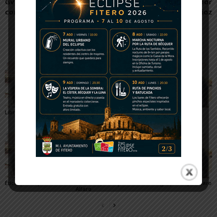
Gvtarra, la comida real
Torrente Presidente, por
como motor de futuro
Carlos Muñoz
Artículos relacionados
Más del autor
Libros, por Pepe Alfaro
Involución, por Pepe
Desinformación, por
Alfaro
Pepe Alfaro
Ética, por Pepe Alfaro
Guerras, por Pepe
Diálogo, por Pepe Alfaro
Alfaro