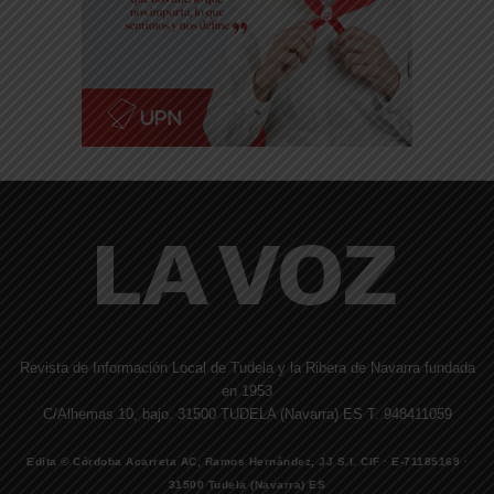
Revista de Información Local de Tudela y la Ribera de Navarra fundada
en 1953
C/Alhemas 10, bajo. 31500 TUDELA (Navarra) ES T. 948411059
Edita © Córdoba Acarreta AC, Ramos Hernández, JJ S.I. CIF · E-71185169 ·
31500 Tudela (Navarra) ES