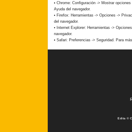
• Chrome: Configuración -> Mostrar opciones 
Ayuda del navegador.
• Firefox: Herramientas -> Opciones -> Privac
del navegador.
• Internet Explorer: Herramientas -> Opciones
navegador.
• Safari: Preferencias -> Seguridad. Para más
R
Edita © 