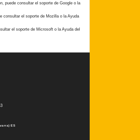
, puede consultar el soporte de Google o la
e consultar el soporte de Mozilla o la Ayuda
ultar el soporte de Microsoft o la Ayuda del
53
varra) ES