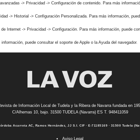
avanzadas -> Privacidad -> Configuración de contenido. Para más información
idad -> Historial -> Configuración Personalizada. Para más información, pued
 de Internet -> Privacidad -> Configuración. Para más información, puede cons
 información, puede consultar el soporte de Apple o la Ayuda del navegador.
evista de Información Local de Tudela y la Ribera de Navarra fundada en 19
C/Alhemas 10, bajo. 31500 TUDELA (Navarra) ES T. 948411059
Córdoba Acarreta AC, Ramos Hernández, JJ S.I. CIF · E-71185169 · 31500 Tudela (Na
Aviso Legal