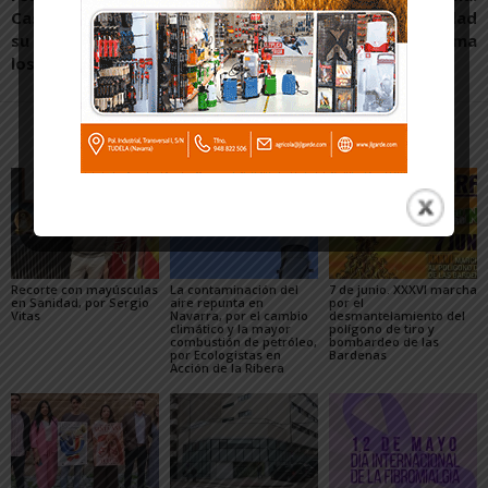
Castejón, David Álvarez, en
Electrificación y movilidad
su ronda de contactos con
autónoma
los primeros ediles
Artículos relacionados
Más del autor
Recorte con mayúsculas
La contaminación del
7 de junio. XXXVI marcha
en Sanidad, por Sergio
aire repunta en
por el
Vitas
Navarra, por el cambio
desmantelamiento del
climático y la mayor
polígono de tiro y
combustión de petróleo,
bombardeo de las
por Ecologistas en
Bardenas
Acción de la Ribera