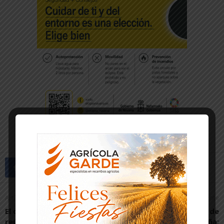
Artículo anterior
Artículo siguiente
El consejero Santos se
Palancas de desarrollo de
reúne con el alcalde de
Nissan en España: