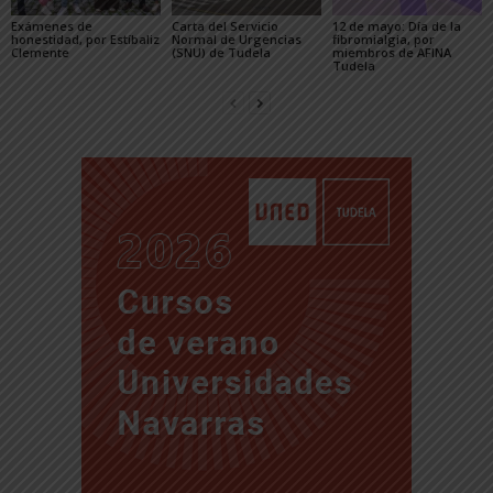
Exámenes de
Carta del Servicio
12 de mayo: Día de la
honestidad, por Estíbaliz
Normal de Urgencias
fibromialgia, por
Clemente
(SNU) de Tudela
miembros de AFINA
Tudela