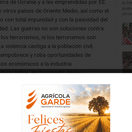
erra de Ucrania y a las emprendidas por EE.
El PS
positi
 y otros países de Oriente Medio, así como el
por un
o con total impunidad y con la pasividad del
idad. Las guerras no son soluciones contra
los terrorismos, ni los terrorismos son
 violencia castiga a la población civil,
, empobrece y roba oportunidades de
sos económicos a la industria
ctura militar, en detrimento de los
cos de salud, educación, transporte y otros
 nivel mundial el miedo, el rechazo a las
tarismo. Lo opuesto a la paz y sus valores.
-- Publicidad --