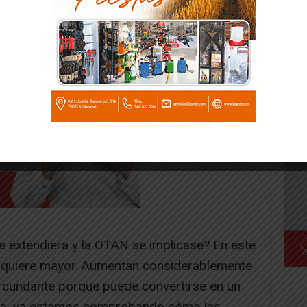
e extendiera y la OTAN se implicase? En este
adquiere mayor. Aumentan considerablemente
ircundante porque puede convertirse en un
scala, ya estamos comprobando cómo las