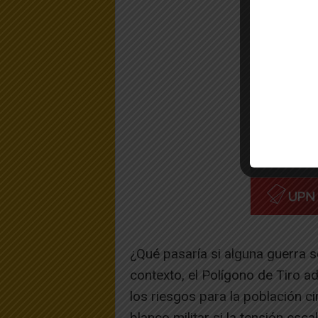
¿Qué pasaría si alguna guerra s
contexto, el Polígono de Tiro 
los riesgos para la población c
blanco militar si la tensión e