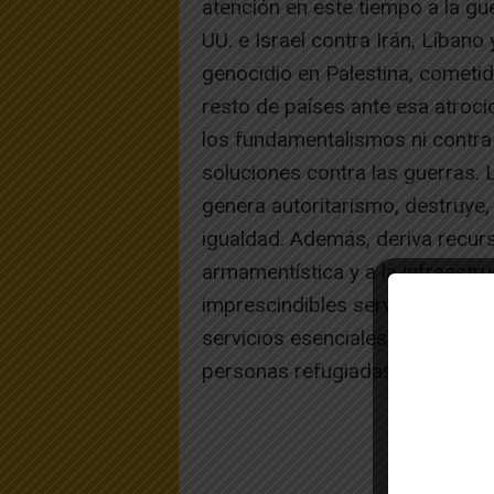
atención en este tiempo a la gu
UU. e Israel contra Irán, Líbano
genocidio en Palestina, cometid
resto de países ante esa atroc
los fundamentalismos ni contra 
soluciones contra las guerras. La
genera autoritarismo, destruye
igualdad. Además, deriva recur
armamentística y a la infraestru
imprescindibles servicios públi
servicios esenciales. Alimenta a
personas refugiadas y el autori