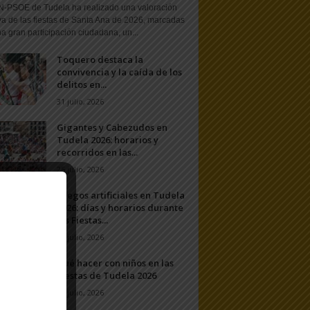
N-PSOE de Tudela ha realizado una valoración
va de las fiestas de Santa Ana de 2026, marcadas
a gran participación ciudadana, un...
Toquero destaca la
convivencia y la caída de los
delitos en...
31 julio, 2026
Gigantes y Cabezudos en
Tudela 2026: horarios y
recorridos en las...
25 julio, 2026
Fuegos artificiales en Tudela
2026: días y horarios durante
las Fiestas...
24 julio, 2026
Qué hacer con niños en las
Fiestas de Tudela 2026
23 julio, 2026