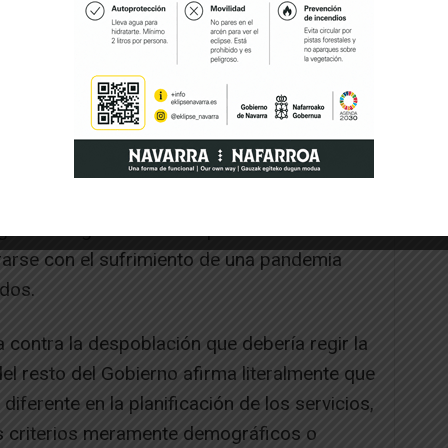
 calculada desde 2018 para que la media le
 que en el último mes ha habido días en los
 por 8 la cifra con la que ha intentado
es, los centros de salud o las ambulancias
 un servicio público básico. La Sanidad
algunos cargos del PSOE que han sido
arse con el sufrimiento de una pandemia
idos.
a contra la despoblación que debería regir la
l resto del Gobierno afirma literalmente que
diferente en la planificación de los servicios,
os criterios meramente demográficos o