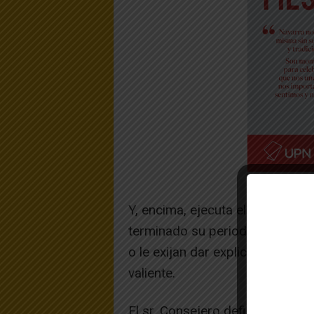
Y, encima, ejecuta el cierre de
terminado su periodo de sesione
o le exijan dar explicaciones p
valiente.
El sr. Consejero defiende el rec