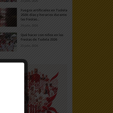
25 julio, 2026
Fuegos artificiales en Tudela
2026: días y horarios durante
las Fiestas...
24 julio, 2026
Qué hacer con niños en las
Fiestas de Tudela 2026
23 julio, 2026