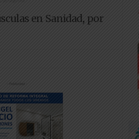
 por Sergio Vitas
sculas en Sanidad, por
-- Publicidad --