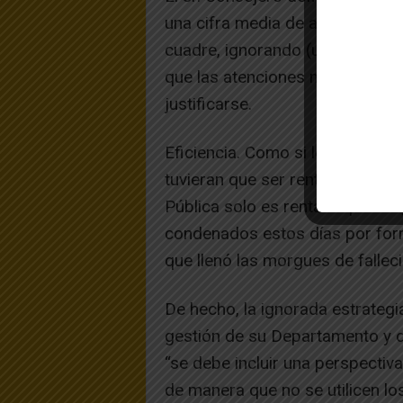
una cifra media de atenciones,
cuadre, ignorando (u ocultando)
que las atenciones multiplicaban
justificarse.
Eficiencia. Como si los hospital
tuvieran que ser rentables y no
Pública solo es rentable para 
condenados estos días por forr
que llenó las morgues de fallec
De hecho, la ignorada estrategi
gestión de su Departamento y de
“se debe incluir una perspectiva 
de manera que no se utilicen l