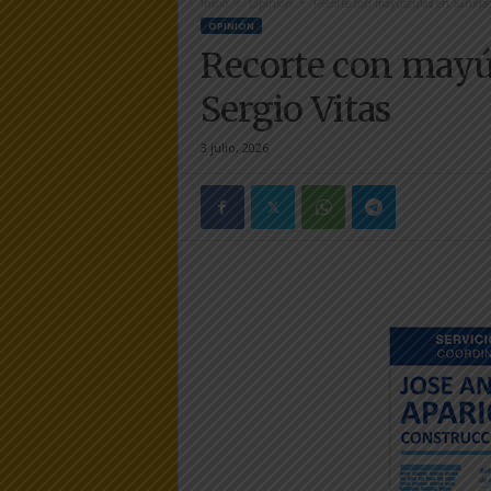
Inicio
Opinión
Recorte con mayúsculas en Sanidad,
e
OPINIÓN
r
Recorte con mayú
a
.
Sergio Vitas
e
s
3 julio, 2026