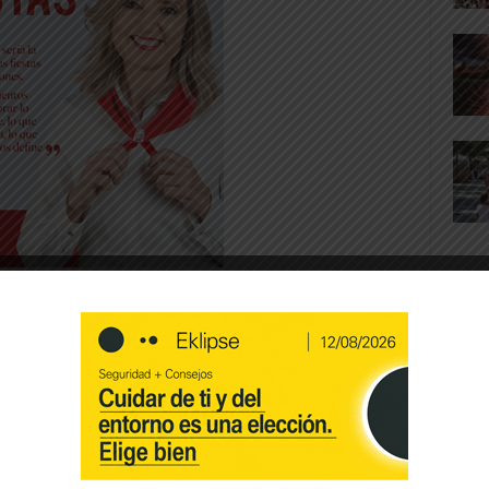
 las Urgencias cuando el Parlamento ha
s, no vaya a ser que le critiquen en un Pleno
or su recorte en la Comisión de Salud. Muy
orte hablando de eficiencia. Para ello, expone