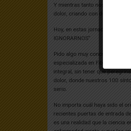
Y mientras tanto nosotras segu
dolor, criando con dolor, cuidan
Hoy, en estas jornadas de la sa
IGNORARNOS”
Pido algo muy concreto, aquí y
especializada en Fibromialgia.
integral, sin tener que peregrin
dolor, donde nuestros 100 sín
serio.
No importa cuál haya sido el o
recientes puertas de entrada d
es una realidad que la ciencia 