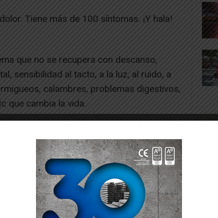
 dolor. Tiene más de 100 síntomas. ¡Y hala!
trema que no se recupera con descanso,
, sensibilidad al tacto, a la luz, al ruido, a
rmigueos, calambres, problemas digestivos,
tc que cambia la vida.
e la cama es un acto de valentía, sin
vez: «te ves estupenda», «no estás tan
 casi tanto como el dolor físico. Pero hay
 sistema nos ignore.