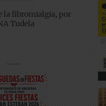
, por miembros de AFINA Tudela
 la fibromialgia, por
NA Tudela
-- Publicidad --