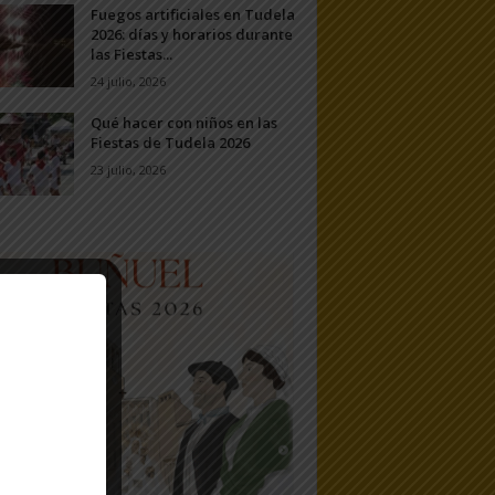
Fuegos artificiales en Tudela
2026: días y horarios durante
las Fiestas...
24 julio, 2026
Qué hacer con niños en las
Fiestas de Tudela 2026
23 julio, 2026