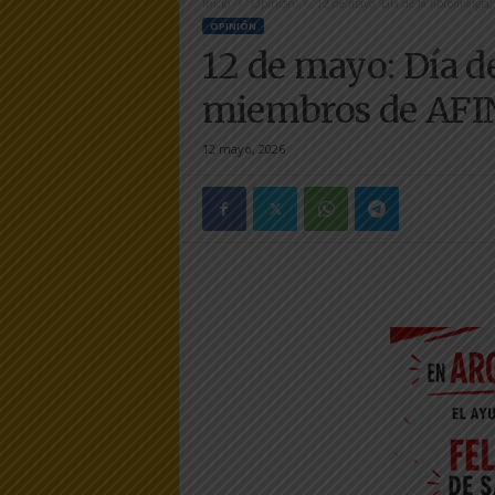
Inicio
Opinión
12 de mayo: Día de la fibromialgia
e
OPINIÓN
r
12 de mayo: Día de
a
.
miembros de AFI
e
s
12 mayo, 2026