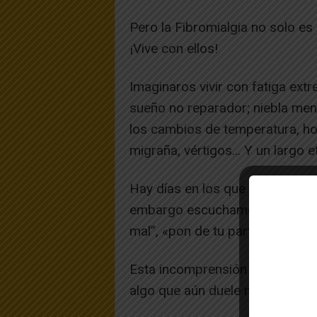
Pero la Fibromialgia no solo es
¡Vive con ellos!
Imaginaros vivir con fatiga ex
sueño no reparador; niebla mental
los cambios de temperatura, ho
migraña, vértigos… Y un largo e
Наy días en los que levantarse d
embargo escuchamos una y otra 
mal”, «pon de tu parte».
Esta incomprensión social duele
algo que aún duele más : Que el