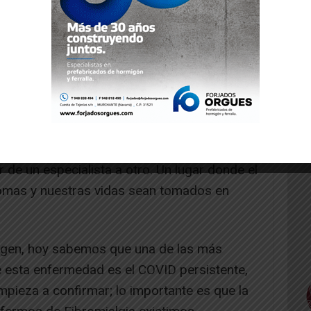
imos viviendo con dolor, trabajando con
do con dolor, existiendo con dolor.
lud, me gustaría decir bien alto: “DEJEN DE
 ahora: que Navarra cuente con una unidad
 Un lugar donde nos entiendan de manera
ar de un especialista a otro. Un lugar donde el
tomas y nuestras vidas sean tomados en
rigen, hoy sabemos que una de las más
e esta enfermedad es el COVID persistente,
empieza a confirmar; lo importante es que la