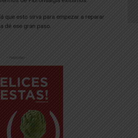
nfermos de Fibromialgia existimos.
lá que esto sirva para empezar a reparar
ra dé ese gran paso.
-- Publicidad --