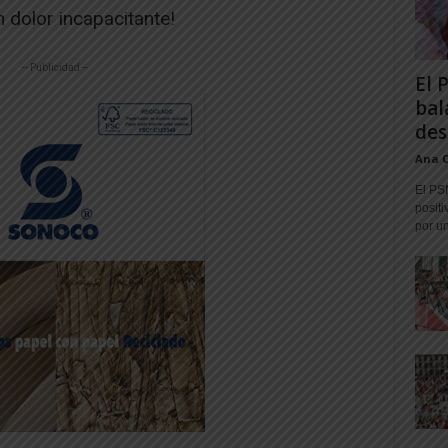
n dolor incapacitante!
-- Publicidad --
El 
bal
des
Ana 
El PS
positi
por un