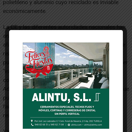
polietileno y aluminio cuyo reciclado es inviable
económicamente.
La CE y las diferentes autoridades nacionales han
analizado en los últimos tiempos infinidad de
afirmaciones relacionadas con el medio ambiente
realizadas por diferentes empresas en su
publicidad. De ellas, el 42% de estas resultaron ser
“exageradas, falsas o engañosas, y podían
considerarse prácticas comerciales desleales”.
Además, en el 60% de los casos, las empresas que
publicitaban sus proyectos como verdes no
facilitaban ningún tipo de prueba accesible para
respaldar sus etiquetas.
Ya es hora de poner orden con la confusión de