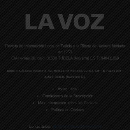
Revista de Información Local de Tudela y la Ribera de Navarra fundada
en 1953
C/Alhemas 10, bajo. 31500 TUDELA (Navarra) ES T. 948411059
Edita © Córdoba Acarreta AC, Ramos Hernández, JJ S.I. CIF · E-71185169 ·
31500 Tudela (Navarra) ES
Aviso Legal
Condiciones de la Suscripción
Más Información sobre las Cookies
Política de Cookies
Contáctanos:
direccion@lavozdelaribera.es