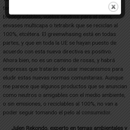
tantas etiquetas engañosas, como toallitas
biodegradables, vuelos neutros para el clima,
envases multicapa o tetrabrik que se reciclan al
100%, etcétera. El greenwhasing está en todas
partes, y que en toda la UE se hayan puesto de
acuerdo con esta nueva directiva es positivo.
Ahora bien, no es un camino de rosas, y habrá
empresas que tratarán de usar mecanismos para
eludir estas nuevas normas comunitarias. Aunque
me parece que algunos productos que se anuncian
como neutros o amigables con el medio ambiente,
o sin emisiones, o reciclables al 100%, no van a
poder seguir tomando el pelo al consumidor.
Julen Rekondo, experto en temas ambientales y