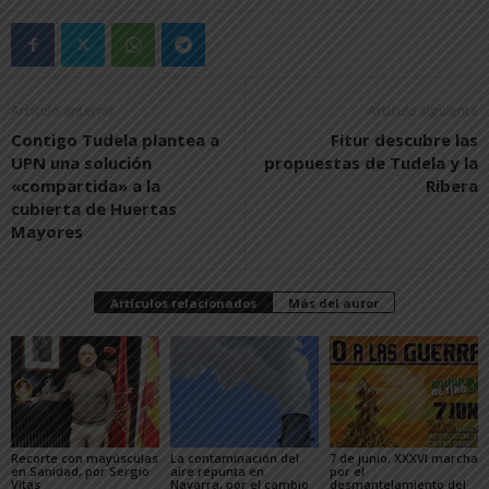
Artículo anterior
Artículo siguiente
Contigo Tudela plantea a
Fitur descubre las
UPN una solución
propuestas de Tudela y la
«compartida» a la
Ribera
cubierta de Huertas
Mayores
Artículos relacionados
Más del autor
Recorte con mayúsculas
La contaminación del
7 de junio. XXXVI marcha
en Sanidad, por Sergio
aire repunta en
por el
Vitas
Navarra, por el cambio
desmantelamiento del