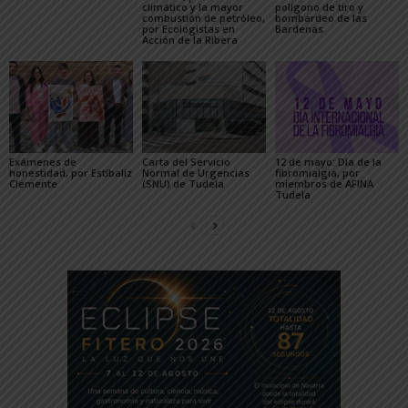
climático y la mayor
polígono de tiro y
combustión de petróleo,
bombardeo de las
por Ecologistas en
Bardenas
Acción de la Ribera
Exámenes de
Carta del Servicio
12 de mayo: Día de la
honestidad, por Estíbaliz
Normal de Urgencias
fibromialgia, por
Clemente
(SNU) de Tudela
miembros de AFINA
Tudela