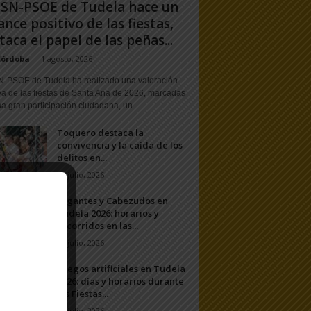
PSN-PSOE de Tudela hace un
ance positivo de las fiestas,
taca el papel de las peñas...
Córdoba
-
1 agosto, 2026
N-PSOE de Tudela ha realizado una valoración
va de las fiestas de Santa Ana de 2026, marcadas
a gran participación ciudadana, un...
Toquero destaca la
convivencia y la caída de los
delitos en...
31 julio, 2026
Gigantes y Cabezudos en
Tudela 2026: horarios y
recorridos en las...
25 julio, 2026
Fuegos artificiales en Tudela
2026: días y horarios durante
las Fiestas...
24 julio, 2026