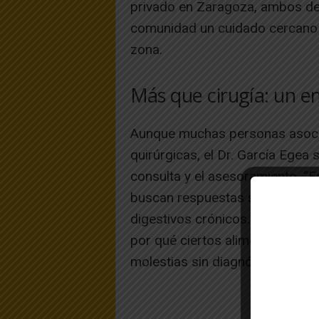
privado en Zaragoza, ambos deci
comunidad un cuidado cercano y
zona.
Más que cirugía: un e
Aunque muchas personas asocia
quirúrgicas, el Dr. García Egea 
consulta y el asesoramiento. 
buscan respuestas sobre lactos
digestivos crónicos. La gente q
por qué ciertos alimentos no le
molestias sin diagnóstico claro”,