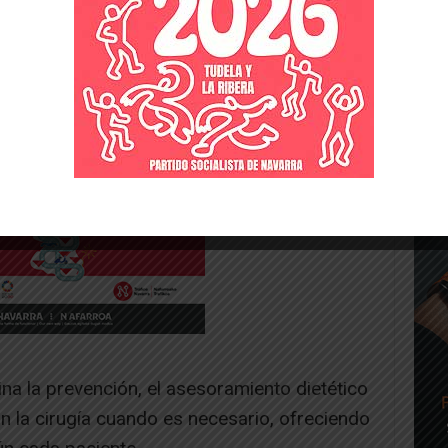
na la prevención, el asesoramiento dietético
n la cirugía cuando es necesario, ofreciendo