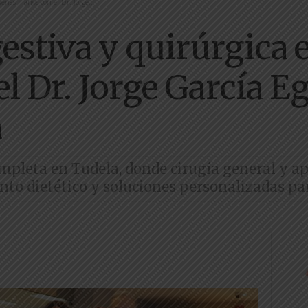
enas manos con el Dr. Jorge...
gestiva y quirúrgica
 Dr. Jorge García Eg
a
mpleta en Tudela, donde cirugía general y ap
o dietético y soluciones personalizadas pa