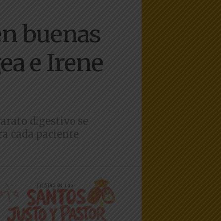
 en buenas
ea e Irene
arato digestivo se
ra cada paciente