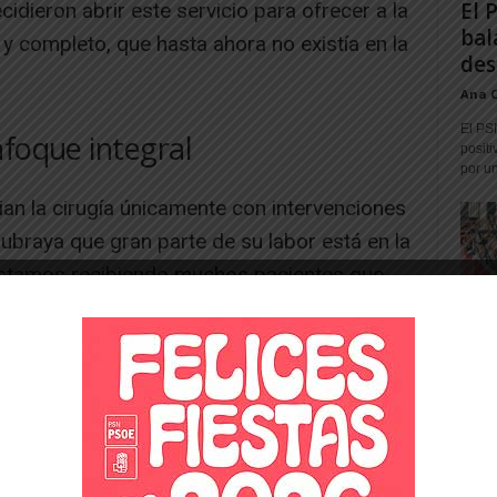
El 
dieron abrir este servicio para ofrecer a la
bal
 completo, que hasta ahora no existía en la
des
Ana 
El PS
nfoque integral
positi
por un
n la cirugía únicamente con intervenciones
subraya que gran parte de su labor está en la
“Estamos recibiendo muchos pacientes que
a, gluten, probióticos o problemas
uiere entender por qué se siente hinchada,
 sientan bien o por qué lleva años con
 explica.
-- Publicidad --