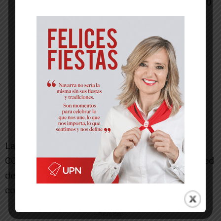
Fundación Civil San Francisco Javier, 21.600
euros.
Fundación Tudela Comparte, 21.600 euros.
Fundación Don Miguel Eza, 13.100 euros.
Asociación de Jubilados ALBEA, 12.000
euros.
Asociación Navarra de Autismo (ANA),
15.000 euros.
COCEMFE Navarra – Federación de
Asociaciones de Personas con Discapacidad
Física y Orgánica, 15.000 euros.
La Asociación Navarra de Autismo (ANA) y
COCEMFE Navarra se incorporan este año a la red
de entidades que cuentan con convenio de
colaboración con el Ayuntamiento de Tudela.
-- Publicidad --