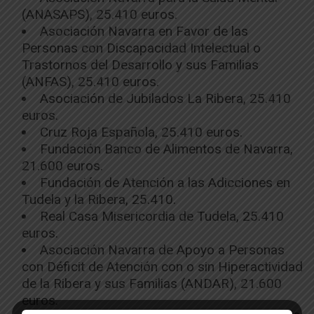
(ANASAPS), 25.410 euros.
Asociación Navarra en Favor de las
Personas con Discapacidad Intelectual o
Trastornos del Desarrollo y sus Familias
(ANFAS), 25.410 euros.
Asociación de Jubilados La Ribera, 25.410
euros.
Cruz Roja Española, 25.410 euros.
Fundación Banco de Alimentos de Navarra,
21.600 euros.
Fundación de Atención a las Adicciones en
Tudela y la Ribera, 25.410.
Real Casa Misericordia de Tudela, 25.410
euros.
Asociación Navarra de Apoyo a Personas
con Déficit de Atención con o sin Hiperactividad
de la Ribera y sus Familias (ANDAR), 21.600
euros.