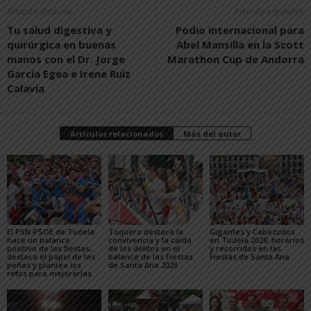
Artículo anterior
Artículo siguiente
Tu salud digestiva y
Podio internacional para
quirúrgica en buenas
Abel Mansilla en la Scott
manos con el Dr. Jorge
Marathon Cup de Andorra
García Egea e Irene Ruiz
Calavia
Artículos relacionados
Más del autor
El PSN-PSOE de Tudela
Toquero destaca la
Gigantes y Cabezudos
hace un balance
convivencia y la caída
en Tudela 2026: horarios
positivo de las fiestas,
de los delitos en el
y recorridos en las
destaca el papel de las
balance de las Fiestas
Fiestas de Santa Ana
peñas y plantea los
de Santa Ana 2026
retos para mejorarlas