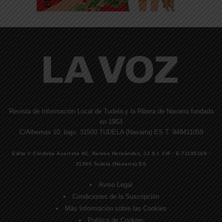
Revista de Información Local de Tudela y la Ribera de Navarra fundada
en 1953
C/Alhemas 10, bajo. 31500 TUDELA (Navarra) ES T. 948411059
Edita © Córdoba Acarreta AC, Ramos Hernández, JJ S.I. CIF · E-71185169 ·
31500 Tudela (Navarra) ES
Aviso Legal
Condiciones de la Suscripción
Más Información sobre las Cookies
Política de Cookies