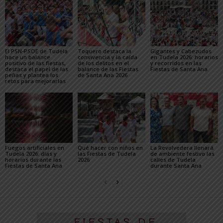
El PSN-PSOE de Tudela
Toquero destaca la
Gigantes y Cabezudos
hace un balance
convivencia y la caída
en Tudela 2026: horarios
positivo de las fiestas,
de los delitos en el
y recorridos en las
destaca el papel de las
balance de las Fiestas
Fiestas de Santa Ana
peñas y plantea los
de Santa Ana 2026
retos para mejorarlas
Fuegos artificiales en
Qué hacer con niños en
La Revolvedera llenará
Tudela 2026: días y
las Fiestas de Tudela
de ambiente festivo las
horarios durante las
2026
calles de Tudela
Fiestas de Santa Ana
durante Santa Ana