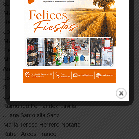
Susana Ropero Martínez
María Martínez Herrero
Héctor Martínez Fernández
José Ignacio Huguet Coscolín
María Carmen Nevot Pérez
Elena Puertolas García
María Teresa Fernández Martín
Antonio Martínez Cornago
José Javier Martínez Nevot
Susana Pérez Lizar
José Pedro Ropero Ojea
Raimundo Fernández Lavilla
Juana Santolalla Sanz
María Teresa Herrero Notario
Rubén Arcos Franco