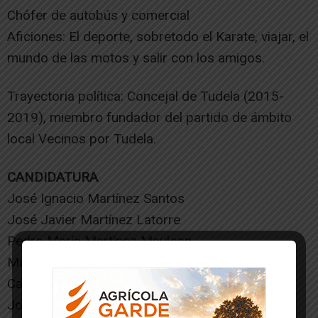
Chófer de autobús y comercial
Aficiones: El deporte, sobretodo el Karate, viajar, el
mundo de las motos y salir con los amigos.
Trayectoria política: Concejal de Tudela (2015-
2019), miembro fundador del partido de ámbito
local Vecinos por Tudela.
CANDIDATURA
José Ignacio Martínez Santos
José Javier Martínez Latorre
Pedro María Martínez Mauleon
María Dolores Martínez Torralbo
Carmen Rocio Sierra Labarta
José Manuel Osta Serrano