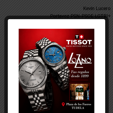
Kevin Lucero
Portavoz PSN-PSOE LGTBI+
-- Publicidad --