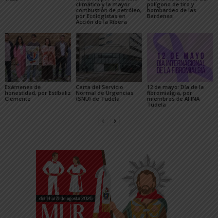
climático y la mayor
polígono de tiro y
combustión de petróleo,
bombardeo de las
por Ecologistas en
Bardenas
Acción de la Ribera
Exámenes de
Carta del Servicio
12 de mayo: Día de la
honestidad, por Estíbaliz
Normal de Urgencias
fibromialgia, por
Clemente
(SNU) de Tudela
miembros de AFINA
Tudela