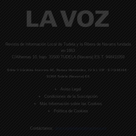
Revista de Información Local de Tudela y la Ribera de Navarra fundada
en 1953
C/Alhemas 10, bajo. 31500 TUDELA (Navarra) ES T. 948411059
Edita © Córdoba Acarreta AC, Ramos Hernández, JJ S.I. CIF · E-71185169 ·
31500 Tudela (Navarra) ES
Aviso Legal
Condiciones de la Suscripción
Más Información sobre las Cookies
Política de Cookies
Contáctanos:
direccion@lavozdelaribera.es