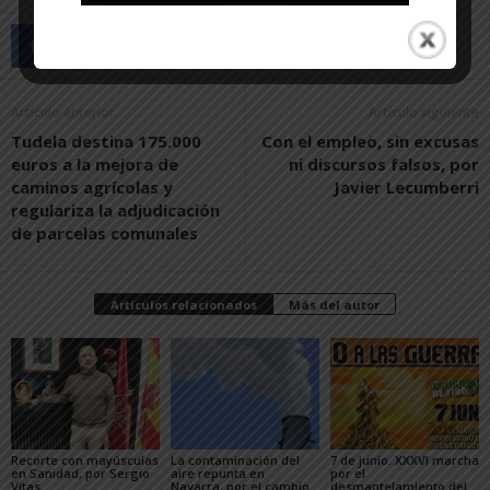
Artículo anterior
Artículo siguiente
Tudela destina 175.000
Con el empleo, sin excusas
euros a la mejora de
ni discursos falsos, por
caminos agrícolas y
Javier Lecumberri
regulariza la adjudicación
de parcelas comunales
Artículos relacionados
Más del autor
Recorte con mayúsculas
La contaminación del
7 de junio. XXXVI marcha
en Sanidad, por Sergio
aire repunta en
por el
Vitas
Navarra, por el cambio
desmantelamiento del