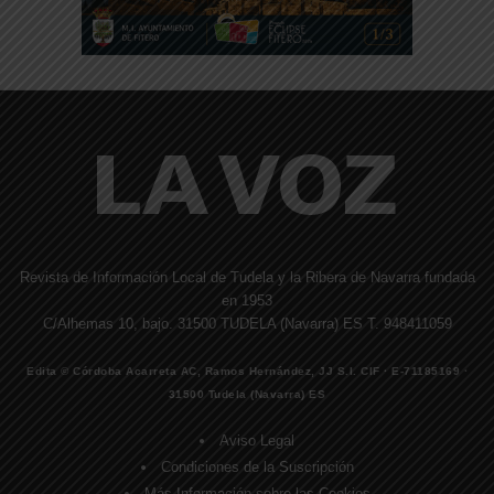
Revista de Información Local de Tudela y la Ribera de Navarra fundada
en 1953
C/Alhemas 10, bajo. 31500 TUDELA (Navarra) ES T. 948411059
Edita © Córdoba Acarreta AC, Ramos Hernández, JJ S.I. CIF · E-71185169 ·
31500 Tudela (Navarra) ES
Aviso Legal
Condiciones de la Suscripción
Más Información sobre las Cookies