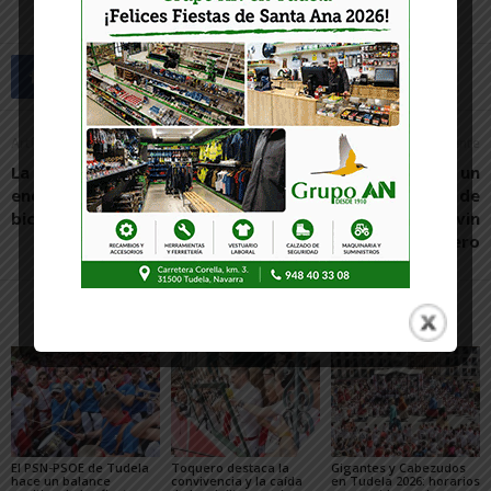
Artículo anterior
Artículo siguiente
La Ribera, en el 5º
Tarjeta roja a VOX: por un
encuentro estatal de «En
deporte libre de
bici sin edad» en Valencia
LGTBIfobia, por Kevin
Lucero
Artículos relacionados
Más del autor
El PSN-PSOE de Tudela
Toquero destaca la
Gigantes y Cabezudos
hace un balance
convivencia y la caída
en Tudela 2026: horarios