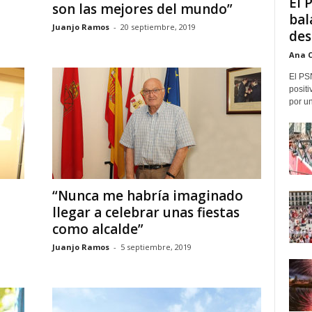
El 
son las mejores del mundo”
bal
Juanjo Ramos
-
20 septiembre, 2019
des
Ana 
El PS
positi
por un
“Nunca me habría imaginado
llegar a celebrar unas fiestas
como alcalde”
Juanjo Ramos
-
5 septiembre, 2019