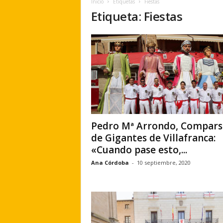
Inicio
Etiquetas
Fiestas
e
Etiqueta: Fiestas
r
a
.
e
s
Pedro Mª Arrondo, Compars
de Gigantes de Villafranca:
«Cuando pase esto,...
Ana Córdoba
-
10 septiembre, 2020