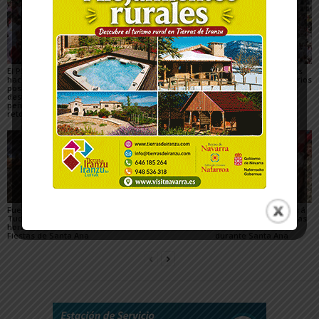
El PSN-PSOE de Tudela
Toquero destaca la
Gigantes y Cabezudos
hace un balance
convivencia y la caída
en Tudela 2026: horarios
positivo de las fiestas,
de los delitos en el
y recorridos en las
destaca el papel de las
balance de las Fiestas
Fiestas de Santa Ana
peñas y plantea los
de Santa Ana 2026
retos para mejorarlas
Fuegos artificiales en
Qué hacer con niños en
La Revolvedera llenará
Tudela 2026: días y
las Fiestas de Tudela
de ambiente festivo las
horarios durante las
2026
calles de Tudela
Fiestas de Santa Ana
durante Santa Ana