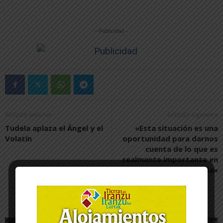
-- Publicidad --
Artículo anterior
Artículo siguiente
Tudela aplaza el Ángel y el
«Esta situación es una
Volatín
oportunidad para darnos
cuenta de lo que es
realmente importante en
la vida»
Artículos relacionados
Más del autor