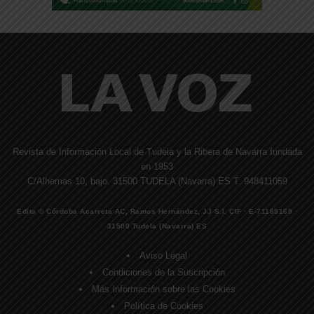
Revista de Información Local de Tudela y la Ribera de Navarra fundada
en 1953
C/Alhemas 10, bajo. 31500 TUDELA (Navarra) ES T. 948411059
Edita © Córdoba Acarreta AC, Ramos Hernández, JJ S.I. CIF · E-71185169 ·
31500 Tudela (Navarra) ES
Aviso Legal
Condiciones de la Suscripción
Más Información sobre las Cookies
Política de Cookies