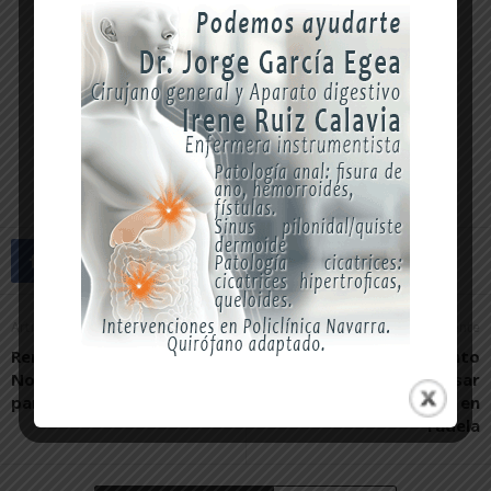
Artículo anterior
Artículo siguiente
Remontada del CD
ANEL y el Ayuntamiento
Novallas tras una primera
colaborarán para impulsar
parte complicada
la economía social en
Tudela