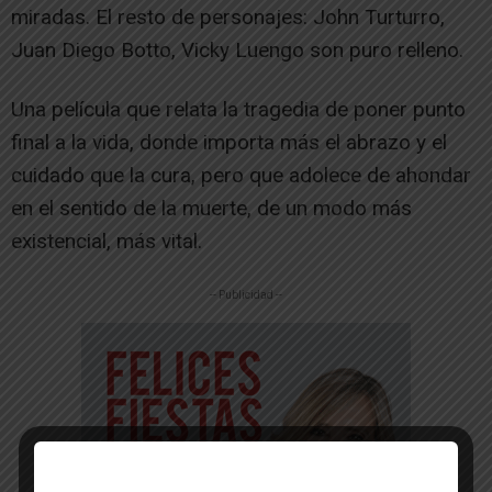
miradas. El resto de personajes: John Turturro,
Juan Diego Botto, Vicky Luengo son puro relleno.
Una película que relata la tragedia de poner punto
final a la vida, donde importa más el abrazo y el
cuidado que la cura, pero que adolece de ahondar
en el sentido de la muerte, de un modo más
existencial, más vital.
-- Publicidad --