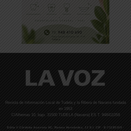
Revista de Información Local de Tudela y la Ribera de Navarra fundada
en 1953
C/Alhemas 10, bajo. 31500 TUDELA (Navarra) ES T. 948411059
Edita © Córdoba Acarreta AC, Ramos Hernández, JJ S.I. CIF · E-71185169 ·