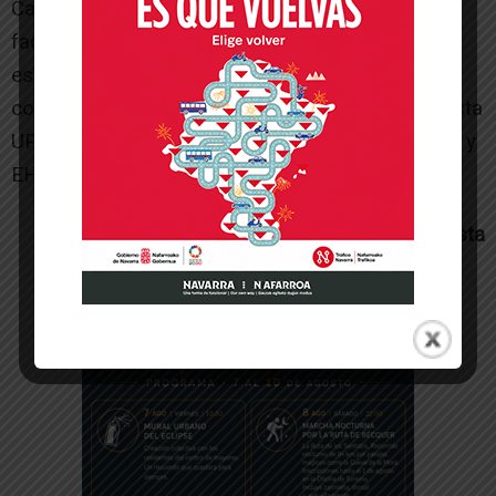
Capitalidad a Pamplona y Tudela, instaurando de
facto un Poder bicéfalo, con lo que se
escenificaría la Teoría del Quesito sanziano
consistente en implementar un Gobierno navarrista
UPN-PSN y condenar al ostracismo a Geroa Bai y
EH Bildu.
Germán Gorraiz Lopez-Analista
-- Publicidad --