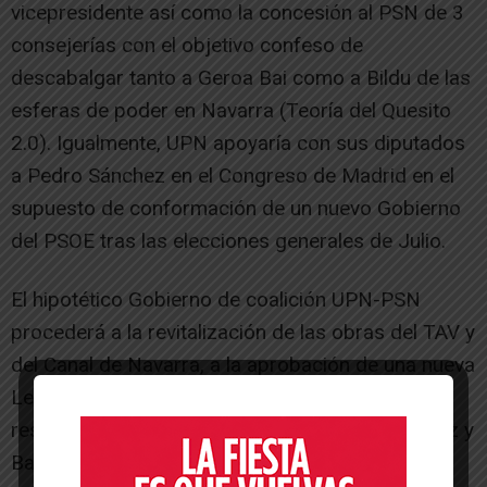
vicepresidente así como la concesión al PSN de 3
consejerías con el objetivo confeso de
descabalgar tanto a Geroa Bai como a Bildu de las
esferas de poder en Navarra (Teoría del Quesito
2.0). Igualmente, UPN apoyaría con sus diputados
a Pedro Sánchez en el Congreso de Madrid en el
supuesto de conformación de un nuevo Gobierno
del PSOE tras las elecciones generales de Julio.
El hipotético Gobierno de coalición UPN-PSN
procederá a la revitalización de las obras del TAV y
del Canal de Navarra, a la aprobación de una nueva
Ley del Euskera similar en sus términos
restrictivos a la vigente en los Gobiernos de Sanz y
Barcina así como a la concesión de la Carta de