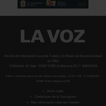
Revista de Información Local de Tudela y la Ribera de Navarra fundada
en 1953
C/Alhemas 10, bajo. 31500 TUDELA (Navarra) ES T. 948411059
Edita © Córdoba Acarreta AC, Ramos Hernández, JJ S.I. CIF · E-71185169 ·
31500 Tudela (Navarra) ES
Aviso Legal
Condiciones de la Suscripción
Más Información sobre las Cookies