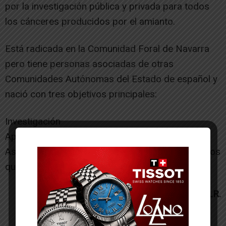
por la investigación pública y privada para todos
los cánceres producidos por el amianto.
Está radicada en la Comunidad Foral de Navarra
pero tiene personas asociadas de otras
Comunidades Autónomas del Estado de español y
nació con tres objetivos principales:
Investigación
Apoyo a la víctima y a la familia
Asesoramiento para indemnizaciones de los casos
que pueda haber de España y Estados Unidos
Asociación Navarra de Amianto A.N.A.N.A.R.
-- Publicidad --