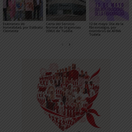
Exámenes de
Carta del Servicio
12 de mayo: Día de la
honestidad, por Estíbaliz
Normal de Urgencias
fibromialgia, por
Clemente
(SNU) de Tudela
miembros de AFINA
Tudela