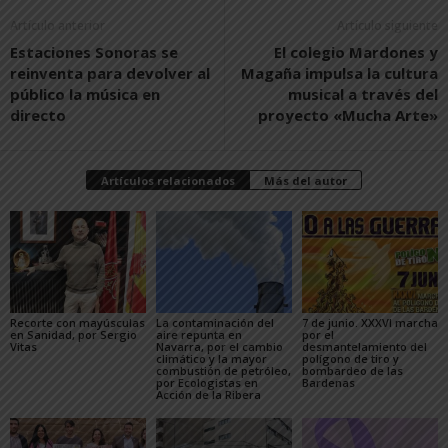
Artículo anterior
Artículo siguiente
Estaciones Sonoras se
El colegio Mardones y
reinventa para devolver al
Magaña impulsa la cultura
público la música en
musical a través del
directo
proyecto «Mucha Arte»
Artículos relacionados
Más del autor
Recorte con mayúsculas
La contaminación del
7 de junio. XXXVI marcha
en Sanidad, por Sergio
aire repunta en
por el
Vitas
Navarra, por el cambio
desmantelamiento del
climático y la mayor
polígono de tiro y
combustión de petróleo,
bombardeo de las
por Ecologistas en
Bardenas
Acción de la Ribera