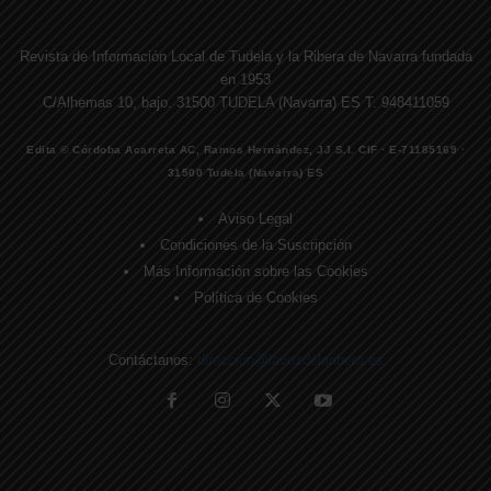
Revista de Información Local de Tudela y la Ribera de Navarra fundada
en 1953
C/Alhemas 10, bajo. 31500 TUDELA (Navarra) ES T. 948411059
Edita © Córdoba Acarreta AC, Ramos Hernández, JJ S.I. CIF · E-71185169 ·
31500 Tudela (Navarra) ES
Aviso Legal
Condiciones de la Suscripción
Más Información sobre las Cookies
Política de Cookies
Contáctanos:
direccion@lavozdelaribera.es