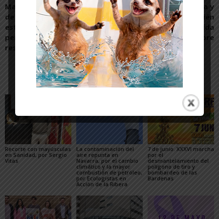
Macario Jarauta, alcalde
No sólo partos de Estella y
de Murchante: “Espero que
UCI de Tudela. También
esta Navidad sea un
Atención Primaria en caída
período de armonía,
libre
respeto y colaboración”
Artículos relacionados
Más del autor
Recorte con mayúsculas
La contaminación del
7 de junio. XXXVI marcha
en Sanidad, por Sergio
aire repunta en
por el
Vitas
Navarra, por el cambio
desmantelamiento del
climático y la mayor
polígono de tiro y
combustión de petróleo,
bombardeo de las
por Ecologistas en
Bardenas
Acción de la Ribera