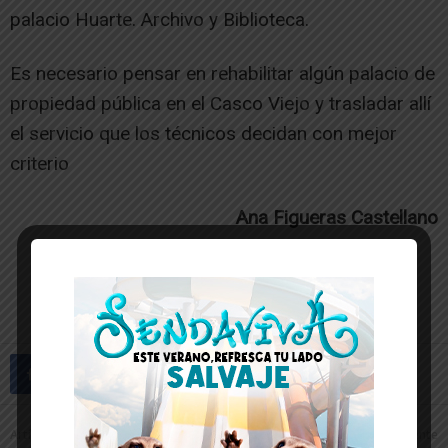
palacio Huarte. Archivo y Biblioteca.
Es necesario pensar en rehabilitar algún palacio de
propiedad pública en el Casco Viejo y trasladar allí
el servicio que los técnicos decidan con mejor
criterio
Ana Figueras Castellano
-- Publicidad --
Artículo anterior
Artículo siguiente