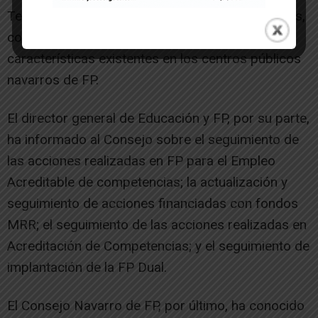
Tecnología Aplicada (ATECA) en distintos centros,
con lo que son ya 27 los espacios de estas
características existentes en los centros públicos
navarros de FP.
El director general de Educación y FP, por su parte,
ha informado al Consejo sobre el seguimiento de
las acciones realizadas en FP para el Empleo
Acreditable de competencias; la actualización y
seguimiento de acciones financiadas con fondos
MRR; el seguimiento de las acciones realizadas en
Acreditación de Competencias; y el seguimiento de
implantación de la FP Dual.
El Consejo Navarro de FP, por último, ha conocido