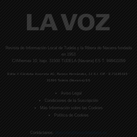
Revista de Información Local de Tudela y la Ribera de Navarra fundada
en 1953
C/Alhemas 10, bajo. 31500 TUDELA (Navarra) ES T. 948411059
Edita © Córdoba Acarreta AC, Ramos Hernández, JJ S.I. CIF · E-71185169 ·
31500 Tudela (Navarra) ES
Aviso Legal
Condiciones de la Suscripción
Más Información sobre las Cookies
Política de Cookies
Contáctanos:
direccion@lavozdelaribera.es