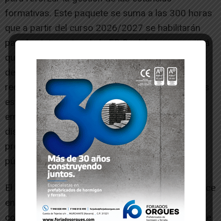
formativas. Este paquete se suma a las 300 horas
que a partir del curso 2026/2027 se habilitarán
para las tutoras/es de la FP Dual, lo que permitirá
que cada grupo, tanto de primeros cursos como
de los segundos, tengan una hora lectiva de
reducción horaria para reforzar la atención de las
estancias formativas del alumnado en las
empresas. Estos paquetes se pondrán a
disposición de los responsables de actividades
profesionales externas de la red de centros
públicos de FP.
El Consejo ha sido informado asimismo del avance
en la modernización de las enseñanzas de la FP,
con la puesta en marcha de once nuevas Aulas de