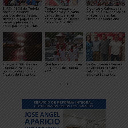
El PSN-PSOE de Tudela
Toquero destaca la
Gigantes y Cabezudos
hace un balance
convivencia y la caída
en Tudela 2026: horarios
positivo de las fiestas,
de los delitos en el
y recorridos en las
destaca el papel de las
balance de las Fiestas
Fiestas de Santa Ana
peñas y plantea los
de Santa Ana 2026
retos para mejorarlas
Fuegos artificiales en
Qué hacer con niños en
La Revolvedera llenará
Tudela 2026: días y
las Fiestas de Tudela
de ambiente festivo las
horarios durante las
2026
calles de Tudela
Fiestas de Santa Ana
durante Santa Ana