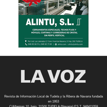
Revista de Información Local de Tudela y la Ribera de Navarra fundada
en 1953
C/Alhemas 10, bajo. 31500 TUDELA (Navarra) ES T. 948411059