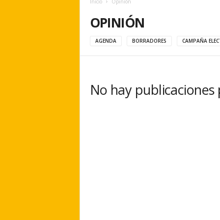
Inicio
Opinión
e
r
OPINIÓN
a
.
AGENDA
BORRADORES
CAMPAÑA ELEC
e
s
No hay publicaciones