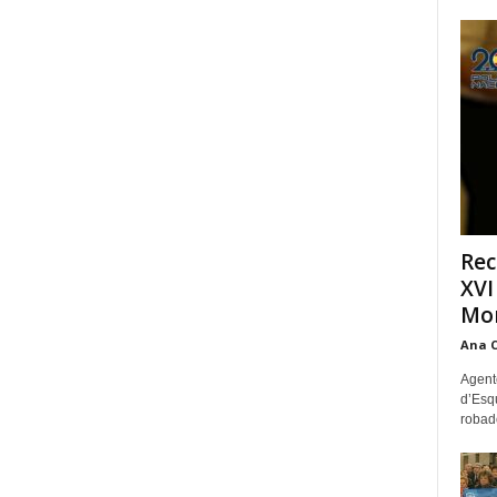
Rec
XVI
Mon
Ana 
Agente
d’Esq
robad