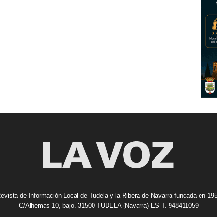
evista de Información Local de Tudela y la Ribera de Navarra fundada en 19
C/Alhemas 10, bajo. 31500 TUDELA (Navarra) ES T. 948411059