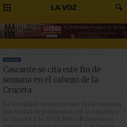
Inicio
Merindad
Cascante se cita este fin de semana en el cabezo de la...
MERINDAD
Cascante se cita este fin de
semana en el cabezo de la
Cruceta
La localidad comienza este fin de semana
sus fiestas de primavera con la romería a
la Cruceta y la XVIII Feria de Artesanía
como principales atractivos. Las fiestas