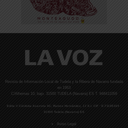
Revista de Información Local de Tudela y la Ribera de Navarra fundada
en 1953
C/Alhemas 10, bajo. 31500 TUDELA (Navarra) ES T. 948411059
Edita © Córdoba Acarreta AC, Ramos Hernández, JJ S.I. CIF · E-71185169 ·
31500 Tudela (Navarra) ES
Aviso Legal