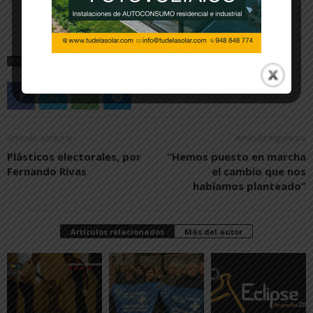
ETIQUETAS
CASCANTE
CRUCETA
FIESTAS DE PRIMAVERA
MARIO GARCÍA
Artículo anterior
Artículo siguiente
Plásticos electorales, por
“Hemos puesto en marcha
Fernando Rivas
el cambio que nos
habíamos planteado”
Artículos relacionados
Más del autor