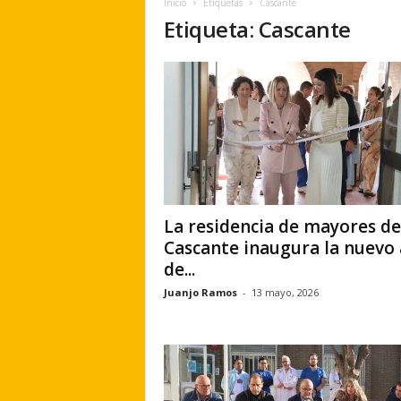
Inicio
Etiquetas
Cascante
e
Etiqueta: Cascante
r
a
.
e
s
La residencia de mayores de
Cascante inaugura la nuevo 
de...
Juanjo Ramos
-
13 mayo, 2026