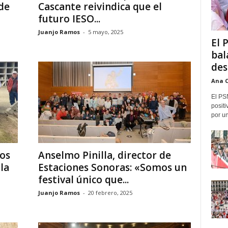
de
Cascante reivindica que el
futuro IESO...
Juanjo Ramos
-
5 mayo, 2025
El 
bal
des
Ana 
El PS
positi
por un
os
Anselmo Pinilla, director de
la
Estaciones Sonoras: «Somos un
festival único que...
Juanjo Ramos
-
20 febrero, 2025