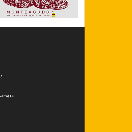
53
varra) ES