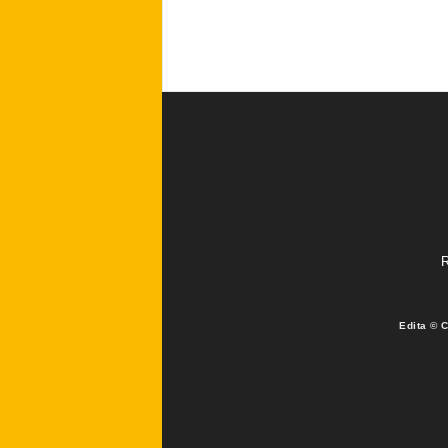
R
Edita © 