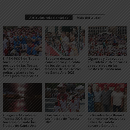
Artículos relacionados
Más del autor
El PSN-PSOE de Tudela
Toquero destaca la
Gigantes y Cabezudos
hace un balance
convivencia y la caída
en Tudela 2026: horarios
positivo de las fiestas,
de los delitos en el
y recorridos en las
destaca el papel de las
balance de las Fiestas
Fiestas de Santa Ana
peñas y plantea los
de Santa Ana 2026
retos para mejorarlas
Fuegos artificiales en
Qué hacer con niños en
La Revolvedera llenará
Tudela 2026: días y
las Fiestas de Tudela
de ambiente festivo las
horarios durante las
2026
calles de Tudela
Fiestas de Santa Ana
durante Santa Ana