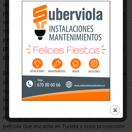
sigue la senda de ediciones anteriores,
permitiendo al público disfrutar de títulos de gran
calidad que no han tenido la repercusión que
merecen. «Las cifras, a veces, son desoladoras
pero tienen que ver con la ausencia de una
promoción que permita a estas películas llegar al
público que merecen», ha reivindicado.
Entre el cartel de este año, Alegre ha destacado la
presencia de «Cerrar los ojos», una proyección
que ha invitado a vivir como un acontecimiento
legendario. «Es una película que arrancó en el
Festival de Cannes y que ha supuesto el regreso
de un gran director. Es el ejemplo del tipo de
película que encanta en Tudela y cuya proyección