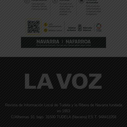
Revista de Información Local de Tudela y la Ribera de Navarra fundada
en 1953
C/Alhemas 10, bajo. 31500 TUDELA (Navarra) ES T. 948411059