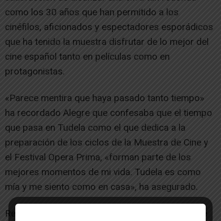
como los 30 años que han permitido a los
cinéfilos, aficionados y espectadores esporádicos
que ha tenido la muestra disfrutar de lo mejor del
cine español tanto en películas como en
protagonistas.
«Parece mentira que haya pasado tanto tiempo»
ha recordado Alegre que confesaba que el tiempo
que pasa en Tudela como el que dedica a la
preparación de los ciclos de la Muestra de Cine y
el Festival Opera Prima, «forman parte de los
mejores momentos de mi vida. Tudela es como
mía y me siento como en casa», ha asegurado.
Respecto a esta edición, Alegre ha explicado que