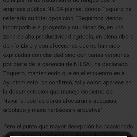
empresa pública NILSA planea, donde Toquero ha
reiterado su total oposición. “Seguimos viendo
incompatible el proyecto y su ubicación, en una
zona de alta productividad agrícola, en plena ribera
del río Ebro y con afecciones que no han sido
explicadas con claridad sino con varias versiones
por parte de la gerencia de NILSA”, ha declarado
Toquero, manteniendo que en el encuentro en el
Ayuntamiento “se confirmó, tal y como aparece en
la documentación que maneja Gobierno de
Navarra, que las obras afectarán a acequias,
arbolado y masa herbácea y arbustiva”.
Pero el punto que mayor decepción ha ocasionado
en la comitiva tudelana ha sido la cubierta del patio