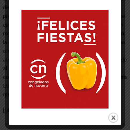
del colegio público Huertas Mayores, donde la
propuesta del Ayuntamiento de Tudela de hacerse
cargo del proyecto de obra ha sido rechazado en
rotundo por Educación. «La mayor decepción con
la que volvemos es la negativa a la cubierta. Hemo
ofrecido realizar el proyecto, compartir gastos,
aunque todo el mundo sabe que no le corresponde
al ayuntamiento, hemos ofrecido el mismo
convenio que permitió en 2018 la cubierta de Elvira
España, pero se cierran en banda y todo ha sido
que no».
[/ihc-hide-content]
-- Publicidad --