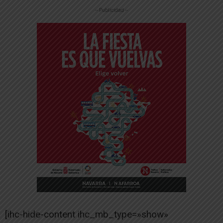
-- Publicidad --
[ihc-hide-content ihc_mb_type=»show»