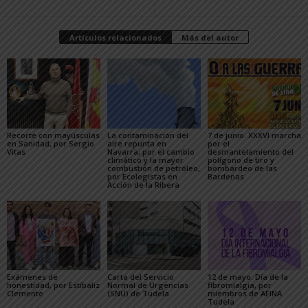
Artículos relacionados
Más del autor
Recorte con mayúsculas
La contaminación del
7 de junio. XXXVI marcha
en Sanidad, por Sergio
aire repunta en
por el
Vitas
Navarra, por el cambio
desmantelamiento del
climático y la mayor
polígono de tiro y
combustión de petróleo,
bombardeo de las
por Ecologistas en
Bardenas
Acción de la Ribera
Exámenes de
Carta del Servicio
12 de mayo: Día de la
honestidad, por Estíbaliz
Normal de Urgencias
fibromialgia, por
Clemente
(SNU) de Tudela
miembros de AFINA
Tudela