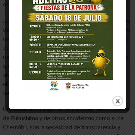
organismos, incluido el 70% de la pesca mundial».
Los tanques de las aguas residuales almacenadas
contienen diversos niveles de isótopos radiactivos
como cesio-137, estroncio-90 y tritio, afirma Ken
Buesseler en National Geographic, radioquímico
marino y asesor del Foro de las Islas del Pacífico,
que se pregunta hasta qué punto es eficaz el
sistema de filtración de aguas residuales para
eliminar todos los elementos radiactivos de los
tanques.
Una enseñanza importante a extraer del accidente
de Fukushima y de otros accidentes como el de
Chernóbil, son la necesidad de transparencia y