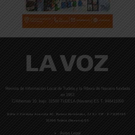
Revista de Información Local de Tudela y la Ribera de Navarra fundada
en 1953
C/Alhemas 10, bajo. 31500 TUDELA (Navarra) ES T. 948411059
Edita © Córdoba Acarreta AC, Ramos Hernández, JJ S.I. CIF · E-71185169 ·
31500 Tudela (Navarra) ES
Aviso Legal