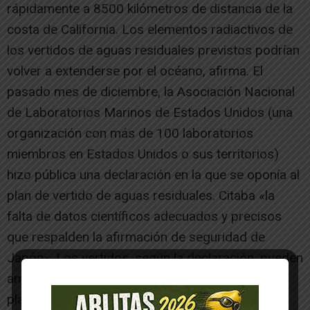
rápidamente a 8500 kilómetros de distancia de la
costa de California. Los elementos radiactivos de
los vertidos de aguas residuales previstos podrían
volver a extenderse por el océano, afirma. El
pasado mes de diciembre, la Asociación Nacional
de Laboratorios Marinos de Estados Unidos (una
organización con más de 100 laboratorios
miembros en Estados Unidos o sus territorios)
hizo pública una declaración en la que se oponía al
plan de vertido de aguas residuales. Citaba «la
falta de datos científicos adecuados y precisos
que respalden la afirmación de seguridad de
Japón». Los vertidos, según la declaración, pueden
amenazar la «mayor masa de agua continua del
planeta, que contiene la mayor biomasa de