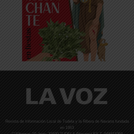
Revista de Información Local de Tudela y la Ribera de Navarra fundada
en 1953
C/Alhemas 10, bajo. 31500 TUDELA (Navarra) ES T. 948411059