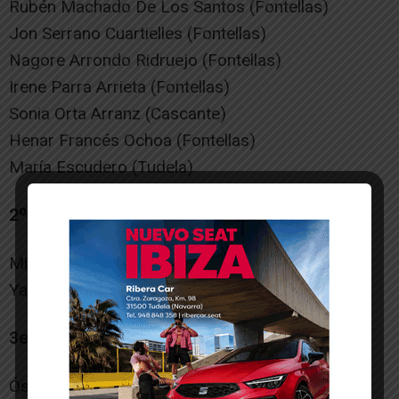
Rubén Machado De Los Santos (Fontellas)
Jon Serrano Cuartielles (Fontellas)
Nagore Arrondo Ridruejo (Fontellas)
Irene Parra Arrieta (Fontellas)
Sonia Orta Arranz (Cascante)
Henar Francés Ochoa (Fontellas)
María Escudero (Tudela)
2º Dan:
Miren Escribano Jiménez (Ablitas)
Yanira De Los Santos Fernández (Fontellas)
3er Dan:
Óscar Pérez Ruiz (Tudela)