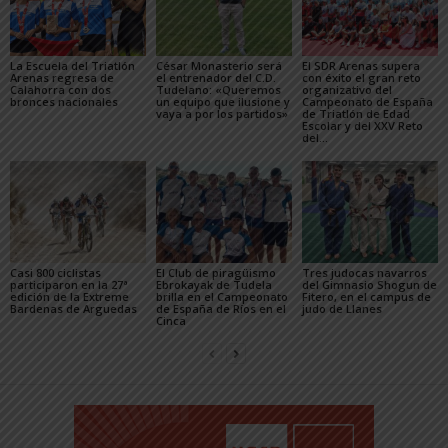
La Escuela del Triatlón
César Monasterio será
El SDR Arenas supera
Arenas regresa de
el entrenador del C.D.
con éxito el gran reto
Calahorra con dos
Tudelano: «Queremos
organizativo del
bronces nacionales
un equipo que ilusione y
Campeonato de España
vaya a por los partidos»
de Triatlón de Edad
Escolar y del XXV Reto
del...
Casi 800 ciclistas
El Club de piragüismo
Tres judocas navarros
participaron en la 27ª
Ebrokayak de Tudela
del Gimnasio Shogun de
edición de la Extreme
brilla en el Campeonato
Fitero, en el campus de
Bardenas de Arguedas
de España de Ríos en el
judo de Llanes
Cinca