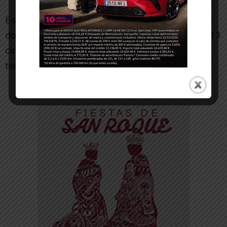
Este evento, junto a exhibición de fin de curso
donde se realizó la ceremonia de imposición de 13
cinturones negros fue el broche de oro de la
temporada 2025/26.
-- Publicidad --