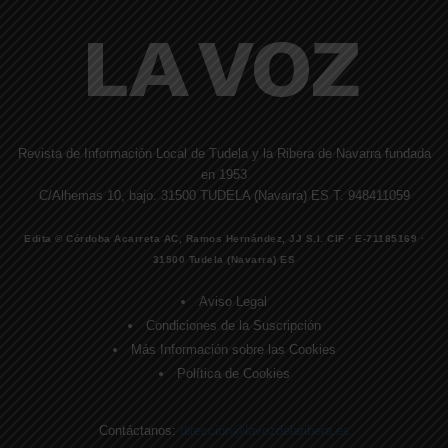
Revista de Información Local de Tudela y la Ribera de Navarra fundada
en 1953
C/Alhemas 10, bajo. 31500 TUDELA (Navarra) ES T. 948411059
Edita © Córdoba Acarreta AC, Ramos Hernández, JJ S.I. CIF · E-71185169 ·
31500 Tudela (Navarra) ES
Aviso Legal
Condiciones de la Suscripción
Más Información sobre las Cookies
Política de Cookies
Contáctanos:
direccion@lavozdelaribera.es