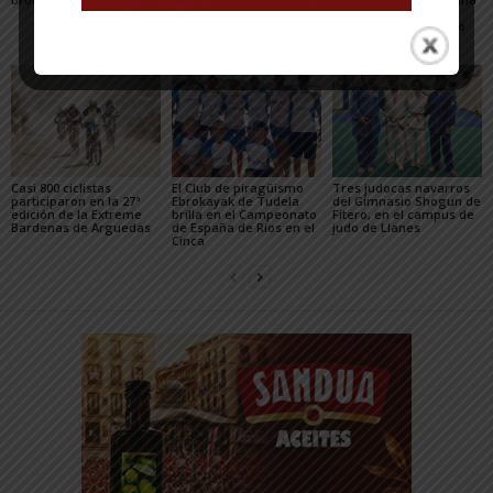
vaya a por los partidos»
de Triatlón de Edad
Escolar y del XXV Reto
del...
Casi 800 ciclistas
El Club de piragüismo
Tres judocas navarros
participaron en la 27ª
Ebrokayak de Tudela
del Gimnasio Shogun de
edición de la Extreme
brilla en el Campeonato
Fitero, en el campus de
Bardenas de Arguedas
de España de Ríos en el
judo de Llanes
Cinca