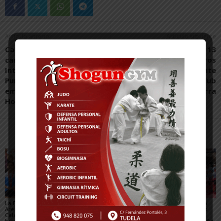
Artículo anterior
Artículo siguiente
Cabanillas se proclama
Tres nuevos grados y 13
campeón del XXXVI Torneo
cinturones negros
Interescuelas de Cesta
culminan una brillante
Punta tras una
temporada del Judo Club
emocionante final ante
Ribera Navarra
Hondarribia
Artículos relacionados
Más del autor
La Escuela del Triatlón
César Monasterio será
El SDR Arenas supera
Arenas regresa de
el entrenador del C.D.
con éxito el gran reto
Calahorra con dos
Tudelano: «Queremos
organizativo del
bronces nacionales
un equipo que ilusione y
Campeonato de España