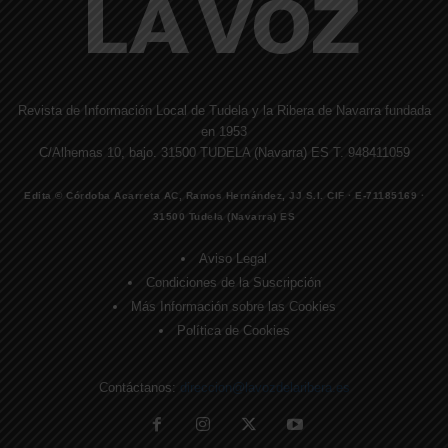
Revista de Información Local de Tudela y la Ribera de Navarra fundada
en 1953
C/Alhemas 10, bajo. 31500 TUDELA (Navarra) ES T. 948411059
Edita © Córdoba Acarreta AC, Ramos Hernández, JJ S.I. CIF · E-71185169 ·
31500 Tudela (Navarra) ES
Aviso Legal
Condiciones de la Suscripción
Más Información sobre las Cookies
Política de Cookies
Contáctanos:
direccion@lavozdelaribera.es