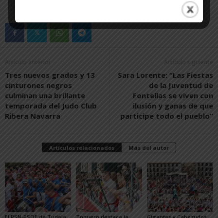
Artículo anterior
Artículo siguiente
Tres nuevos grados y 13
Sara Lorente: “Las Fiestas
cinturones negros
de la Juventud de
culminan una brillante
Fontellas se viven con
temporada del Judo Club
ilusión y ganas de que
Ribera Navarra
participe todo el pueblo”
Artículos relacionados
Más del autor
El PSN-PSOE de Tudela
Toquero destaca la
Gigantes y Cabezudos