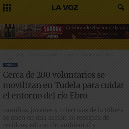
Inicio
Tudela
Cerca de 200 voluntarios se movilizan en Tudela para cuidar el
entorno...
TUDELA
Cerca de 200 voluntarios se
movilizan en Tudela para cuidar
el entorno del río Ebro
Familias, jóvenes y colectivos de la Ribera
se unen en una acción de recogida de
residuos, educación ambiental y