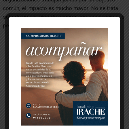
común, el impacto es mucho mayor. No se trata
solo de un día, sino de generar una conciencia que
permanezca en el tiempo”.
-- Publicidad --