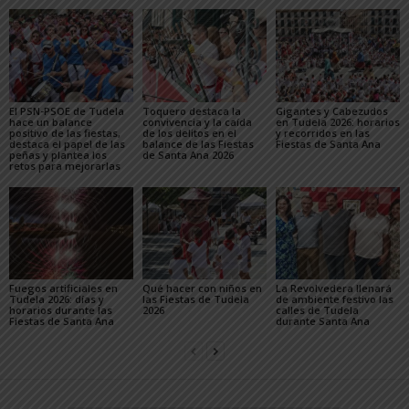
El PSN-PSOE de Tudela
Toquero destaca la
Gigantes y Cabezudos
hace un balance
convivencia y la caída
en Tudela 2026: horarios
positivo de las fiestas,
de los delitos en el
y recorridos en las
destaca el papel de las
balance de las Fiestas
Fiestas de Santa Ana
peñas y plantea los
de Santa Ana 2026
retos para mejorarlas
Fuegos artificiales en
Qué hacer con niños en
La Revolvedera llenará
Tudela 2026: días y
las Fiestas de Tudela
de ambiente festivo las
horarios durante las
2026
calles de Tudela
Fiestas de Santa Ana
durante Santa Ana