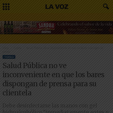
Inicio
Tudela
Salud Pública no ve inconveniente en que los bares dispongan de
prensa...
TUDELA
Salud Pública no ve
inconveniente en que los bares
dispongan de prensa para su
clientela
Debe desinfectarse las manos con gel
hidroalcohólico “inmediatamente antes y