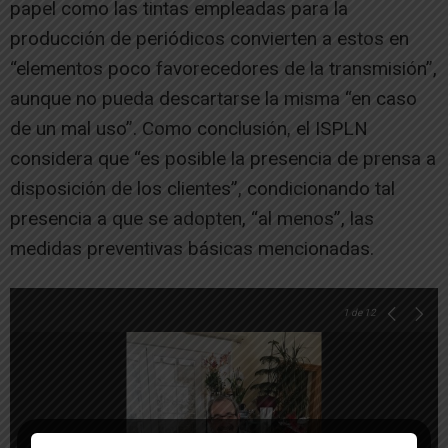
papel como las tintas empleadas para la
producción de periódicos convierten a estos en
“elementos poco favorecedores de la transmisión”,
aunque no pueda descartarse la misma “en caso
de un mal uso”. Como conclusión, el ISPLN
considera que “es posible la presencia de prensa a
disposición de los clientes”, condicionando tal
presencia a que se adopten, “al menos”, las
medidas preventivas básicas mencionadas.
1
de 12