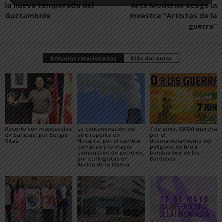
la nueva temporada del
Arte Moderno acoge la
Gaztambide
muestra “Artistas de la
guerra”
Artículos relacionados
Más del autor
Recorte con mayúsculas
La contaminación del
7 de junio. XXXVI marcha
en Sanidad, por Sergio
aire repunta en
por el
Vitas
Navarra, por el cambio
desmantelamiento del
climático y la mayor
polígono de tiro y
combustión de petróleo,
bombardeo de las
por Ecologistas en
Bardenas
Acción de la Ribera