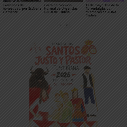
Exámenes de
Carta del Servicio
12 de mayo: Día de la
honestidad, por Estíbaliz
Normal de Urgencias
fibromialgia, por
Clemente
(SNU) de Tudela
miembros de AFINA
Tudela