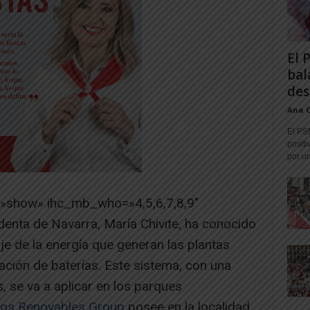
El 
bal
des
Ana 
El PS
positi
por un
=»show» ihc_mb_who=»4,5,6,7,8,9″
enta de Navarra, María Chivite, ha conocido
e de la energía que generan las plantas
alación de baterías. Este sistema, con una
, se va a aplicar en los parques
íos Renovables Group
posee en la localidad