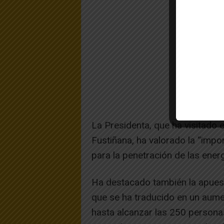
La Presidenta, que ha visitado 
Fustiñana, ha valorado la “imp
para la penetración de las ener
Ha destacado también la apues
que se ha traducido en un aument
hasta alcanzar las 250 persona