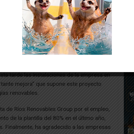
esta tarde las instalaciones de la empresa en
ortante mejora” que supone este proyecto
gías renovables.
ta de Ríos Renovables Group por el empleo,
o de la plantilla del 80% en el último año,
s. Finalmente, ha agradecido a las empresas