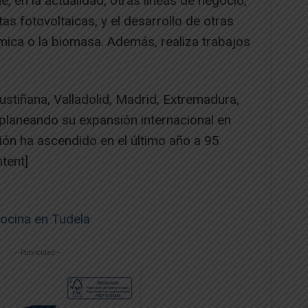
 en la actualidad, otras líneas de negocio,
as fotovoltaicas, y el desarrollo de otras
mica o la biomasa. Además, realiza trabajos
stiñana, Valladolid, Madrid, Extremadura,
á planeando su expansión internacional en
ción ha ascendido en el último año a 95
tent]
cocina en Tudela
-- Publicidad --