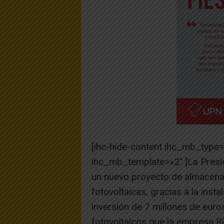
[ihc-hide-content ihc_mb_type
ihc_mb_template=»2″ ]La Presid
un nuevo proyecto de almacenaj
fotovoltaicas, gracias a la inst
inversión de 7 millones de euros
fotovoltaicos que la empresa
R