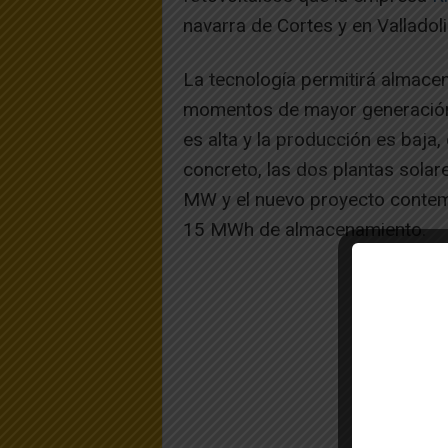
navarra de Cortes y en Valladoli
La tecnología permitirá almacen
momentos de mayor generación 
es alta y la producción es baja, 
concreto, las dos plantas sola
MW y el nuevo proyecto contemp
15 MWh de almacenamiento.