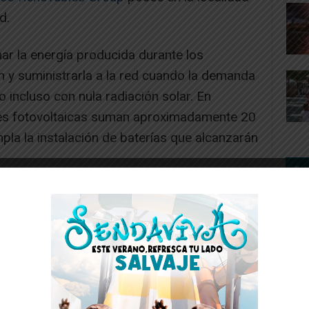
d.
ar la energía producida durante los
y suministrarla a la red cuando la demanda
o incluso con nula radiación solar. En
res fotovoltaicas suman aproximadamente 20
la la instalación de baterías que alcanzarán
-- Publicidad --