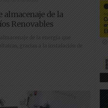
a energía solar de Ríos Renovables
 almacenaje de la
Ríos Renovables
 almacenaje de la energía que
taicas, gracias a la instalación de