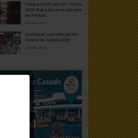
Fuegos artificiales en Tudela
2026: días y horarios durante
las Fiestas...
24 julio, 2026
Qué hacer con niños en las
Fiestas de Tudela 2026
23 julio, 2026