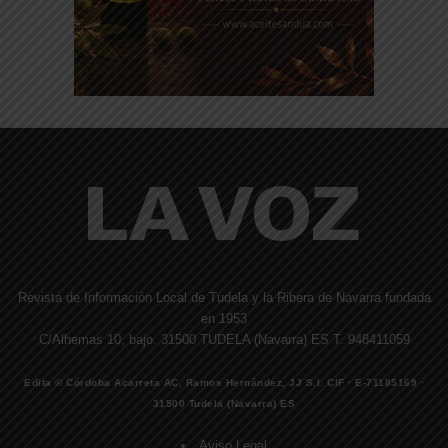
Revista de Información Local de Tudela y la Ribera de Navarra fundada
en 1953
C/Alhemas 10, bajo. 31500 TUDELA (Navarra) ES T. 948411059
Edita © Córdoba Acarreta AC, Ramos Hernández, JJ S.I. CIF · E-71185169 ·
31500 Tudela (Navarra) ES
Aviso Legal