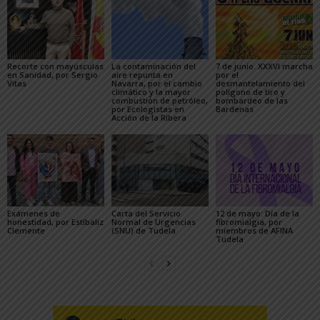
Recorte con mayúsculas
La contaminación del
7 de junio. XXXVI marcha
en Sanidad, por Sergio
aire repunta en
por el
Vitas
Navarra, por el cambio
desmantelamiento del
climático y la mayor
polígono de tiro y
combustión de petróleo,
bombardeo de las
por Ecologistas en
Bardenas
Acción de la Ribera
Exámenes de
Carta del Servicio
12 de mayo: Día de la
honestidad, por Estíbaliz
Normal de Urgencias
fibromialgia, por
Clemente
(SNU) de Tudela
miembros de AFINA
Tudela