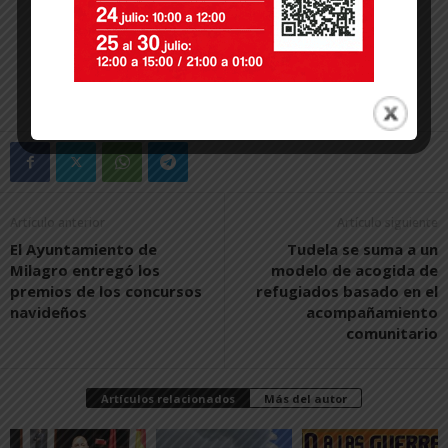
Artículo anterior
Artículo siguiente
El Ayuntamiento de
Tudela se suma a un
Milagro entregó los
modelo de acogida de
premios de los concursos
refugiados basado en el
navideños
acompañamiento
comunitario
Artículos relacionados
Más del autor