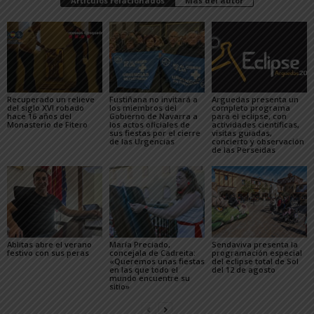
Artículos relacionados
Más del autor
Recuperado un relieve
Fustiñana no invitará a
Arguedas presenta un
del siglo XVI robado
los miembros del
completo programa
hace 16 años del
Gobierno de Navarra a
para el eclipse, con
Monasterio de Fitero
los actos oficiales de
actividades científicas,
sus fiestas por el cierre
visitas guiadas,
de las Urgencias
concierto y observación
de las Perseidas
Ablitas abre el verano
María Preciado,
Sendaviva presenta la
festivo con sus peras
concejala de Cadreita:
programación especial
«Queremos unas fiestas
del eclipse total de Sol
en las que todo el
del 12 de agosto
mundo encuentre su
sitio»