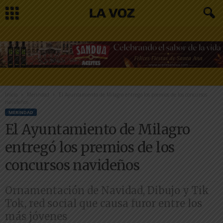
Inicio
Merindad
El Ayuntamiento de Milagro entregó los premios de los concursos
navideños
MERINDAD
El Ayuntamiento de Milagro
entregó los premios de los
concursos navideños
Ornamentación de Navidad, Dibujo y Tik
Tok, red social que causa furor entre los
más jóvenes