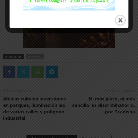
ETIQUETAS
MILAGRO
Artículo anterior
Artículo siguiente
Ablitas culmina inversiones
Ni más justo, ni más
en parques, iluminación led
sencillo. Es discriminatorio,
de varias calles y polígono
por Tradisna
industrial