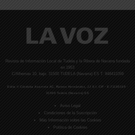
Revista de Información Local de Tudela y la Ribera de Navarra fundada
en 1953
C/Alhemas 10, bajo. 31500 TUDELA (Navarra) ES T. 948411059
Edita © Córdoba Acarreta AC, Ramos Hernández, JJ S.I. CIF · E-71185169 ·
31500 Tudela (Navarra) ES
Aviso Legal
Condiciones de la Suscripción
Más Información sobre las Cookies
Política de Cookies