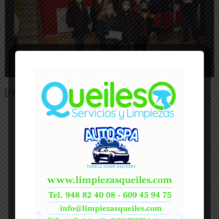
[/ihc-hide-content]
-- Publicidad --