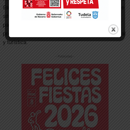
España en las próximas décadas y Marcilla quiere
situarse como uno de los destinos de referencia
para vivir esta experiencia en un entorno
preparado, seguro y con una amplia oferta cultural
y turística.
-- Publicidad --