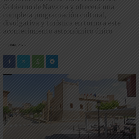
Gobierno de Navarra y ofrecerá una
completa programación cultural,
divulgativa y turística en torno a este
acontecimiento astronómico único.
11 junio, 2026