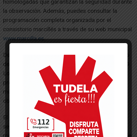
homologadas que garantizan la seguridad durante
la observación. Además, puedes consultar la
programación completa organizada por el
consistorio marcillés a través de su web municipal
www.marcilla.es
.
Desde NICDO se ha habilitado también el servicio
de EklipseBus y la línea que cubre Marcilla es la 9.
Los usuarios que quieran hacer uso de esta
prestación deberán comprar su plaza en el
momento de la compra de la entrada al punto de
observación.
El eclipse solar total del 12 de agosto de 2026
será uno de los acontecimientos astronómicos
más importantes que podrán contemplarse desde