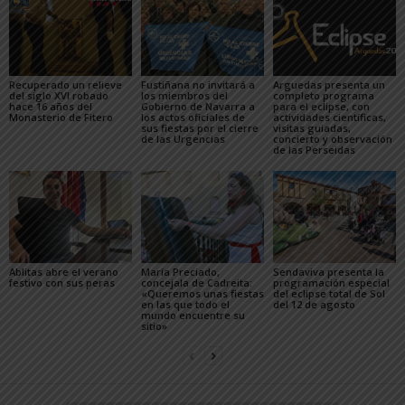
Recuperado un relieve
Fustiñana no invitará a
Arguedas presenta un
del siglo XVI robado
los miembros del
completo programa
hace 16 años del
Gobierno de Navarra a
para el eclipse, con
Monasterio de Fitero
los actos oficiales de
actividades científicas,
sus fiestas por el cierre
visitas guiadas,
de las Urgencias
concierto y observación
de las Perseidas
Ablitas abre el verano
María Preciado,
Sendaviva presenta la
festivo con sus peras
concejala de Cadreita:
programación especial
«Queremos unas fiestas
del eclipse total de Sol
en las que todo el
del 12 de agosto
mundo encuentre su
sitio»