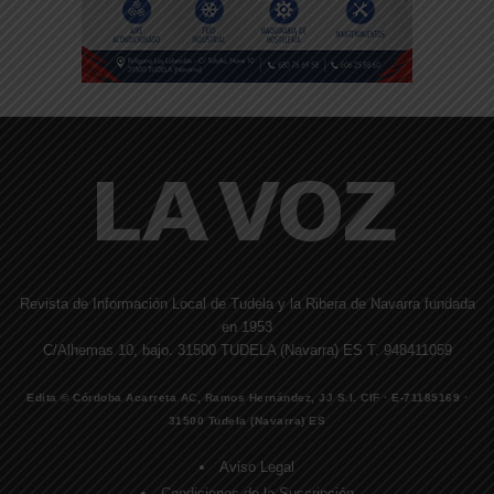
Revista de Información Local de Tudela y la Ribera de Navarra fundada
en 1953
C/Alhemas 10, bajo. 31500 TUDELA (Navarra) ES T. 948411059
Edita © Córdoba Acarreta AC, Ramos Hernández, JJ S.I. CIF · E-71185169 ·
31500 Tudela (Navarra) ES
Aviso Legal
Condiciones de la Suscripción