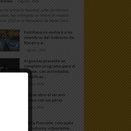
Córdoba
-
4 agosto, 2026
s de la Policía Nacional, junto con Mossos
uadra, han entregado un relieve de madera
o en 2010 en el Monasterio de Santa Clara...
Fustiñana no invitará a los
miembros del Gobierno de
Navarra a...
1 agosto, 2026
Arguedas presenta un
completo programa para el
eclipse, con actividades
científicas,...
20 julio, 2026
Ablitas abre el verano
festivo con sus peras
11 julio, 2026
María Preciado, concejala
de Cadreita: «Queremos