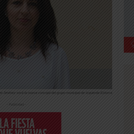
i-Jiménez-será-la-nueva-concejal-del-grupo-municipal-de-Izquierda-Ezkerra
-- Publicidad --