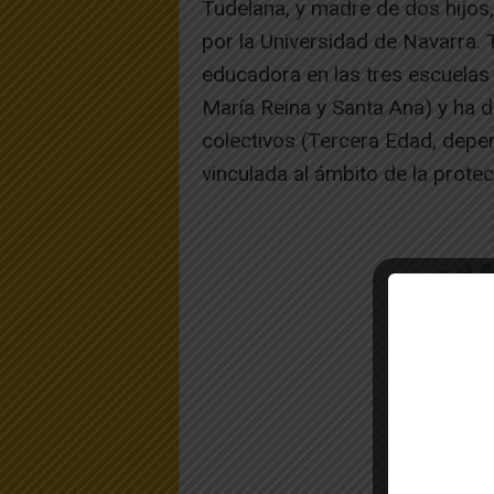
Tudelana, y madre de dos hijos
por la Universidad de Navarra.
educadora en las tres escuelas 
María Reina y Santa Ana) y ha 
colectivos (Tercera Edad, dep
vinculada al ámbito de la protec