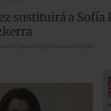
o en Izquierda Ezkerra
z sustituirá a Sofía
zkerra
a en el pleno del próximo mes de julio