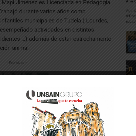
, Mapi Jiménez es Licenciada en Pedagogía
Ana 
 Trabajó durante varios años como
Agente
d’Esq
infantiles municipales de Tudela ( Lourdes,
robad
desempeñado actividades en distintos
endientes …) además de estar estrechamente
ción animal.
-- Publicidad --