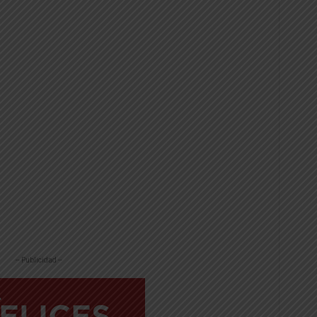
-- Publicidad --