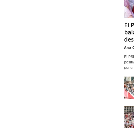
El 
bal
des
Ana 
El PS
positi
por un