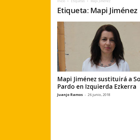
Inicio
Etiquetas
Mapi Jiménez
e
Etiqueta: Mapi Jiménez
r
a
.
e
s
Mapi Jiménez sustituirá a So
Pardo en Izquierda Ezkerra
Juanjo Ramos
-
26 junio, 2018