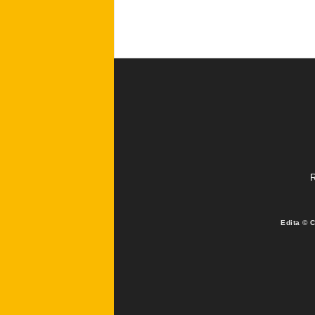
R
Edita © 