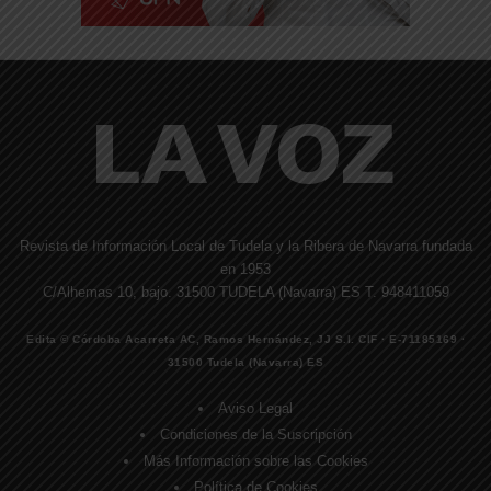
Revista de Información Local de Tudela y la Ribera de Navarra fundada
en 1953
C/Alhemas 10, bajo. 31500 TUDELA (Navarra) ES T. 948411059
Edita © Córdoba Acarreta AC, Ramos Hernández, JJ S.I. CIF · E-71185169 ·
31500 Tudela (Navarra) ES
Aviso Legal
Condiciones de la Suscripción
Más Información sobre las Cookies
Política de Cookies