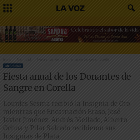
Inicio
Merindad
Fiesta anual de los Donantes de Sangre en Corella
MERINDAD
Fiesta anual de los Donantes de
Sangre en Corella
Lourdes Sesma recibió la Insignia de Oro
mientras que Encarnación Eraso, José
Javier Jiménez, Andrés Mellado, Alberto
Ochoa y Pilar Salcedo recibieron sus
Insignias de Plata