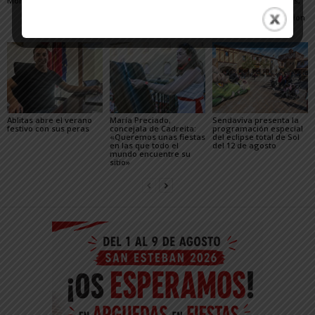
Monasterio de Fitero
los actos oficiales de
actividades científicas,
sus fiestas por el cierre
visitas guiadas,
de las Urgencias
concierto y observación
de las Perseidas
Ablitas abre el verano
María Preciado,
Sendaviva presenta la
festivo con sus peras
concejala de Cadreita:
programación especial
«Queremos unas fiestas
del eclipse total de Sol
en las que todo el
del 12 de agosto
mundo encuentre su
sitio»