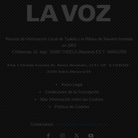
Revista de Información Local de Tudela y la Ribera de Navarra fundada
en 1953
C/Alhemas 10, bajo. 31500 TUDELA (Navarra) ES T. 948411059
Edita © Córdoba Acarreta AC, Ramos Hernández, JJ S.I. CIF · E-71185169 ·
31500 Tudela (Navarra) ES
Aviso Legal
Condiciones de la Suscripción
Más Información sobre las Cookies
Política de Cookies
Contáctanos:
direccion@lavozdelaribera.es