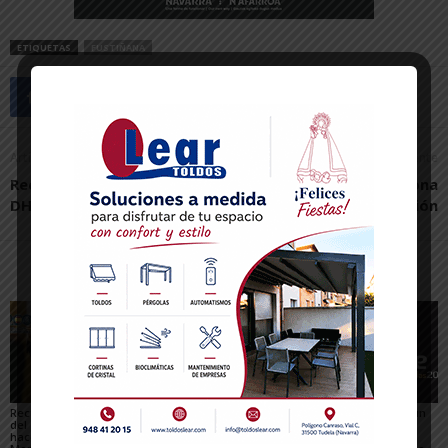
ETIQUETAS
FUSTIÑANA
Artículo anterior
Artículo siguiente
Reconocimientos AER para
La Balsa del Pulguer, zona
DHG y Hotel Santamaría
especial de conservación
Artículos relacionados
Más del autor
Recuperado un relieve
Fustiñana no invitará a
Arguedas presenta un
del siglo XVI robado
los miembros del
completo programa
hace 16 años del
Gobierno de Navarra a
para el eclipse, con