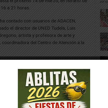
hasta el próximo 14 de marzo, en horario de
por un
 16 a 21 horas.
e ha contado con usuarios de ADACEN,
ipado el director de UNED Tudela, Luis
regorio, artista y profesora de arte y
, coordinadora del Centro de Atención a la
-- Publicidad --