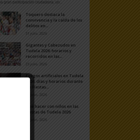
a gran participación ciudadana, un...
Toquero destaca la
convivencia y la caída de los
delitos en...
31 julio, 2026
Gigantes y Cabezudos en
Tudela 2026: horarios y
recorridos en las...
25 julio, 2026
Fuegos artificiales en Tudela
2026: días y horarios durante
las Fiestas...
24 julio, 2026
Qué hacer con niños en las
Fiestas de Tudela 2026
23 julio, 2026