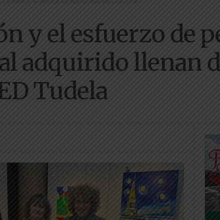
 y el esfuerzo de personas con daño cerebral adquirido llenan...
ón y el esfuerzo de 
l adquirido llenan d
NED Tudela