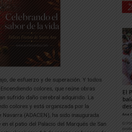
ajo, de esfuerzo y de superación. Y todos
n Encendiendo colores, que reúne obras
El 
n sufrido daño cerebral adquirido. La
bal
des
ndo colores y está organizada por la
e Navarra (ADACEN), ha sido inaugurada
Ana 
e en el patio del Palacio del Marqués de San
El PS
positi