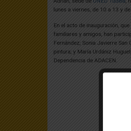
Adrián, sede de
UNED Tudela
, 
lunes a viernes, de 10 a 13 y de
En el acto de inauguración, qu
familiares y amigos, han partic
Fernández; Sonia Javierre San G
pintura; y María Urdániz Huguet
Dependencia de ADACEN.