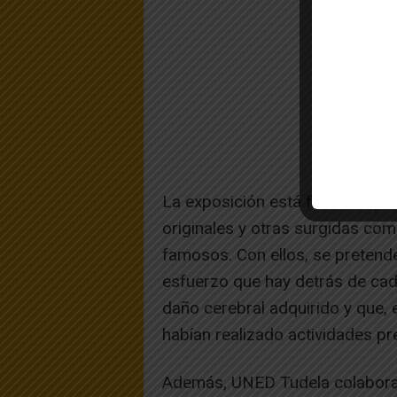
La exposición está formada por
originales y otras surgidas co
famosos. Con ellos, se pretende
esfuerzo que hay detrás de cad
daño cerebral adquirido y que, 
habían realizado actividades pre
Además, UNED Tudela colabora 