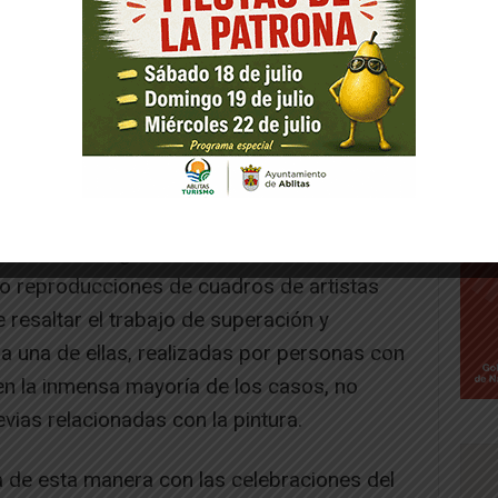
 14 obras, algunas nacidas de ideas
mo reproducciones de cuadros de artistas
 resaltar el trabajo de superación y
a una de ellas, realizadas por personas con
en la inmensa mayoría de los casos, no
vias relacionadas con la pintura.
de esta manera con las celebraciones del