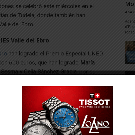
Mon
dones se celebró este miércoles en el
Ana 
ián de Tudela, donde también han
Agente
alle del Ebro.
d’Esq
robad
IES Valle del Ebro
bro
han logrado el Premio Especial UNED
 con 600 euros, que han logrado
María
Sesma y Celia Sánchez Gracia
, por su
gnos de dolor en conejos durante
-- Publicidad --