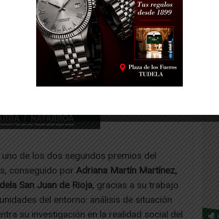
 uno de los dos segundos premios del
s, conseguido por
Adriana Martín Martínez,
ela San Juan de Rioja
, gracias a su trabajo
nidades del entorno: análisis de situación
ntra su investigación en la realidad social del