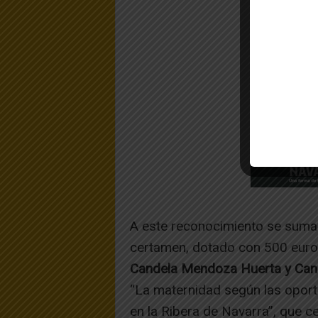
A este reconocimiento se suma
certamen, dotado con 500 euro
Candela Mendoza Huerta y Cand
“La maternidad según las oportu
en la Ribera de Navarra”, que ce