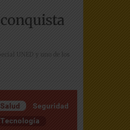
 conquista
pecial UNED y uno de los