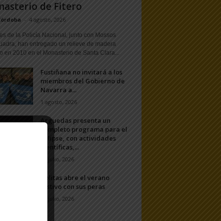
asterio de Fitero
Córdoba
-
4 agosto, 2026
s de la Policía Nacional, junto con Mossos
uadra, han entregado un relieve de madera
o en 2010 en el Monasterio de Santa Clara...
Fustiñana no invitará a los
miembros del Gobierno de
Navarra a...
1 agosto, 2026
Arguedas presenta un
completo programa para el
eclipse, con actividades
científicas,...
20 julio, 2026
Ablitas abre el verano
festivo con sus peras
11 julio, 2026