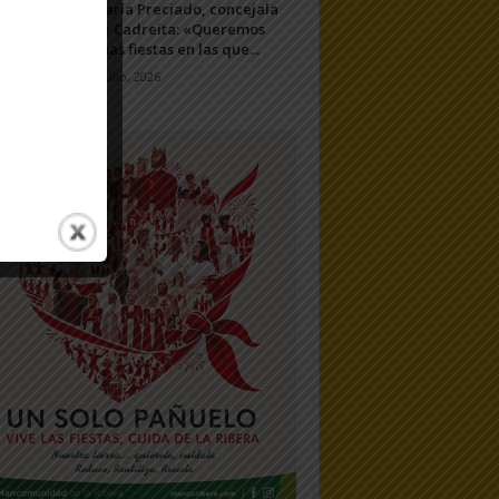
María Preciado, concejala
de Cadreita: «Queremos
unas fiestas en las que...
7 julio, 2026