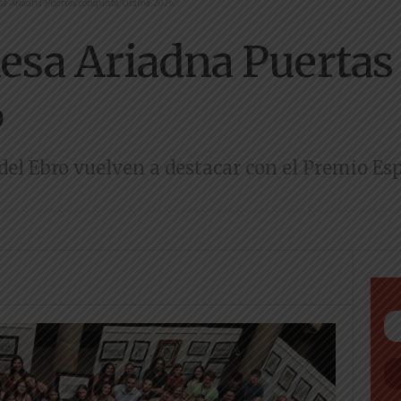
a Ariadna Puertas conquista Urania 2026
sa Ariadna Puertas
6
del Ebro vuelven a destacar con el Premio Es