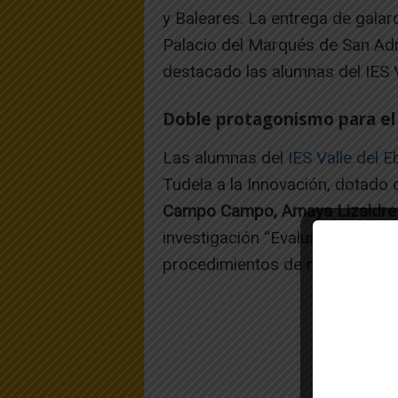
y Baleares. La entrega de galar
Palacio del Marqués de San Adr
destacado las alumnas del IES V
Doble protagonismo para el 
Las alumnas del
IES Valle del E
Tudela a la Innovación, dotado
Campo Campo, Amaya Lizaldre 
investigación “Evaluación de si
procedimientos de marcaje”.