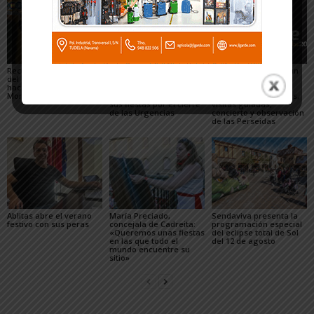
Recuperado un relieve
Fustiñana no invitará a
Arguedas presenta un
del siglo XVI robado
los miembros del
completo programa
hace 16 años del
Gobierno de Navarra a
para el eclipse, con
Monasterio de Fitero
los actos oficiales de
actividades científicas,
sus fiestas por el cierre
visitas guiadas,
de las Urgencias
concierto y observación
de las Perseidas
Ablitas abre el verano
María Preciado,
Sendaviva presenta la
festivo con sus peras
concejala de Cadreita:
programación especial
«Queremos unas fiestas
del eclipse total de Sol
en las que todo el
del 12 de agosto
mundo encuentre su
sitio»