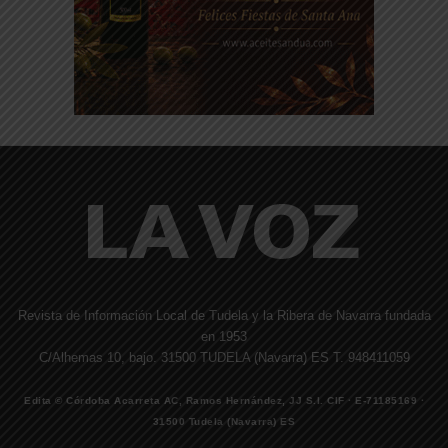
Revista de Información Local de Tudela y la Ribera de Navarra fundada
en 1953
C/Alhemas 10, bajo. 31500 TUDELA (Navarra) ES T. 948411059
Edita © Córdoba Acarreta AC, Ramos Hernández, JJ S.I. CIF · E-71185169 ·
31500 Tudela (Navarra) ES