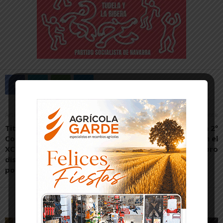
Artículo anterior
Artículo siguiente
Tito Espada gana el «Open
Matrículas de honor en 2º
Comarca de las 5 Villas
de bachillerato en el
XCM» en su categoría sin
Instituto Valle del Ebro
disputar la última carrera
por lesión
Artículos relacionados
Más del autor