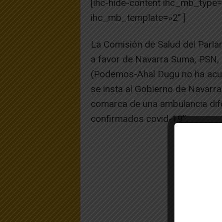
[ihc-hide-content ihc_mb_type
ihc_mb_template=»2″ ]
La Comisión de Salud del Parl
a favor de Navarra Suma, PSN, 
(Podemos-Ahal Dugu no ha acudi
se insta al Gobierno de Navarra
comarca de una ambulancia dif
confirmados covid-19”.