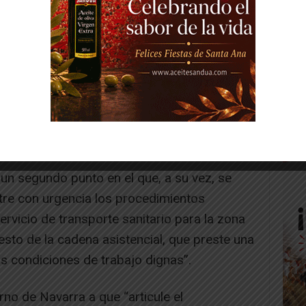
un segundo punto en el que, a su vez, se
bitre con urgencia los procedimientos
ervicio de transporte sanitario para la zona
esto de la cadena asistencial, que preste una
s condiciones de trabajo dignas”.
rno de Navarra a que “articule el