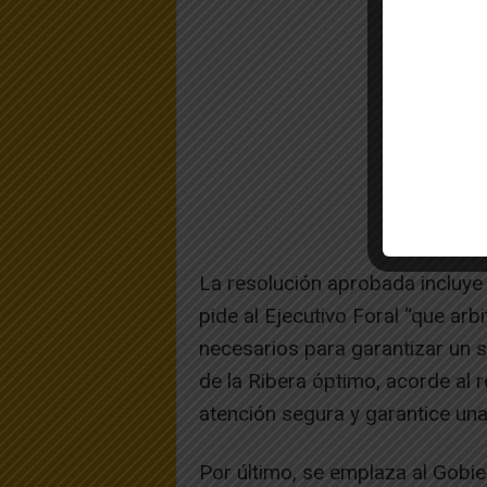
La resolución aprobada incluye 
pide al Ejecutivo Foral “que ar
necesarios para garantizar un s
de la Ribera óptimo, acorde al r
atención segura y garantice una
Por último, se emplaza al Gobie