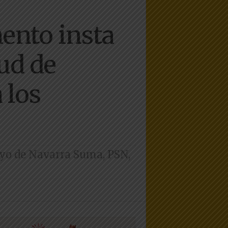
ento insta
lud de
 los
oyo de Navarra Suma, PSN,