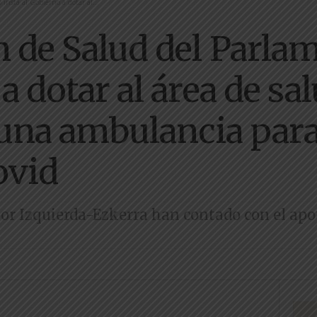
insta al Gobierno a dotar al...
 de Salud del Parlam
a dotar al área de sa
una ambulancia para
ovid
or Izquierda-Ezkerra han contado con el ap