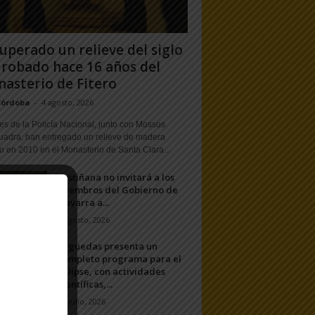
uperado un relieve del siglo
 robado hace 16 años del
asterio de Fitero
Córdoba
-
4 agosto, 2026
s de la Policía Nacional, junto con Mossos
uadra, han entregado un relieve de madera
o en 2010 en el Monasterio de Santa Clara...
Fustiñana no invitará a los
miembros del Gobierno de
Navarra a...
1 agosto, 2026
Arguedas presenta un
completo programa para el
eclipse, con actividades
científicas,...
20 julio, 2026