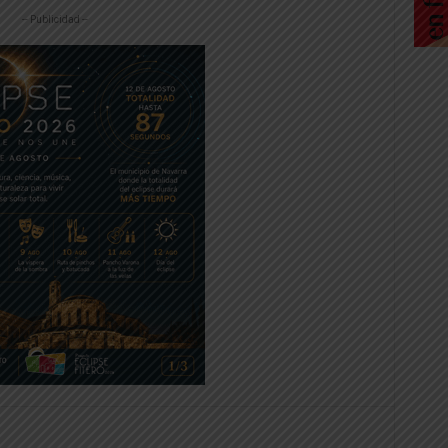
-- Publicidad --