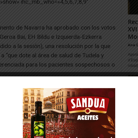
=»show» ihc_mb_who=»4,5,6,7,8,9″
Rec
amento de Navarra ha aprobado con los votos
XVI
Mon
Geroa Bai, EH Bildu e Izquierda-Ezkerra
do a la sesión), una resolución por la que
Ana 
 a “que dote al área de salud de Tudela y
Agente
d’Esq
erenciada para los pacientes sospechosos o
robad
-- Publicidad --