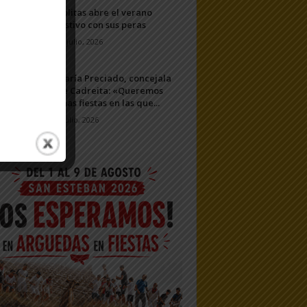
Ablitas abre el verano
festivo con sus peras
11 julio, 2026
María Preciado, concejala
de Cadreita: «Queremos
unas fiestas en las que...
7 julio, 2026