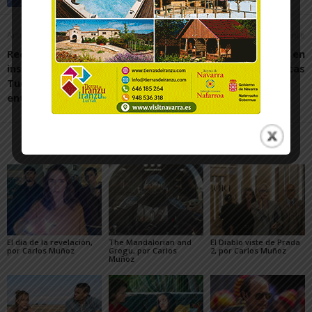
Artículo anterior
Artículo siguiente
Rechazada una declaración
Feria del voluntariado en
institucional de Contigo
Jesuitas
Tudela sobre el conflicto
entre Hamas e Israel
Artículos relacionados
Más del autor
El día de la revelación,
The Mandalorian and
El Diablo viste de Prada
por Carlos Muñoz
Grogu, por Carlos
2, por Carlos Muñoz
Muñoz