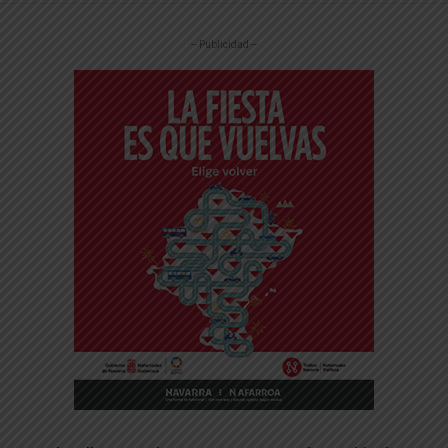
-- Publicidad --