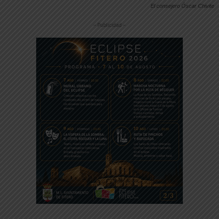
El consejero Óscar Chivite
-- Publicidad --