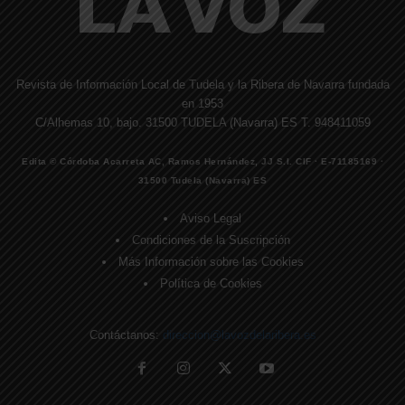
Revista de Información Local de Tudela y la Ribera de Navarra fundada
en 1953
C/Alhemas 10, bajo. 31500 TUDELA (Navarra) ES T. 948411059
Edita © Córdoba Acarreta AC, Ramos Hernández, JJ S.I. CIF · E-71185169 ·
31500 Tudela (Navarra) ES
Aviso Legal
Condiciones de la Suscripción
Más Información sobre las Cookies
Política de Cookies
Contáctanos:
direccion@lavozdelaribera.es