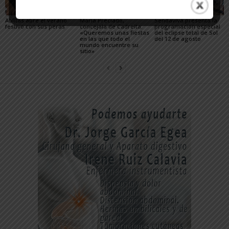
Ablitas abre el verano
María Preciado,
Sendaviva presenta la
festivo con sus peras
concejala de Cadreita:
programación especial
«Queremos unas fiestas
del eclipse total de Sol
en las que todo el
del 12 de agosto
mundo encuentre su
sitio»