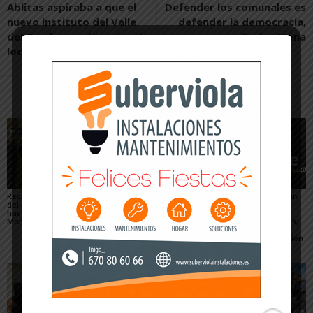
Ablitas aspiraba a que el
Defender los comunales es
nuevo instituto del Valle
defender la democracia,
del Queiles se ubicará en la
por Carlos Mena
localidad
Artículos relacionados
Más del autor
Recuperado un relieve
Fustiñana no invitará a
Arguedas presenta un
del siglo XVI robado
los miembros del
completo programa
hace 16 años del
Gobierno de Navarra a
para el eclipse, con
Monasterio de Fitero
los actos oficiales de
actividades científicas,
sus fiestas por el cierre
visitas guiadas,
de las Urgencias
concierto y observación
de las Perseidas