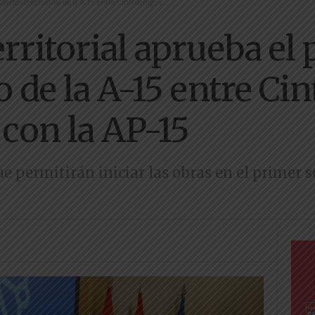
oyecto constructivo de la A-15 entre Cintruénigo y...
rritorial aprueba el
 de la A-15 entre Ci
 con la AP-15
e permitirán iniciar las obras en el primer 