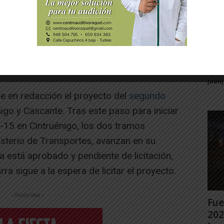
Gig
Tud
rec
Juan
e en redacción el proyecto del
segundo
nigo y Cascante. Tras este paso para iniciar
A-15 en Cintruénigo, los dos tramos
isterio de Transportes, avanzan en su
 está aprobado y pendiente de licitación,
a sigue a la espera de licitar el proyecto.
-- Publicidad --
Fue
202