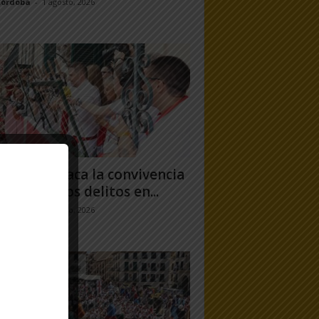
Córdoba
-
1 agosto, 2026
uero destaca la convivencia
 caída de los delitos en...
jo Ramos
-
31 julio, 2026