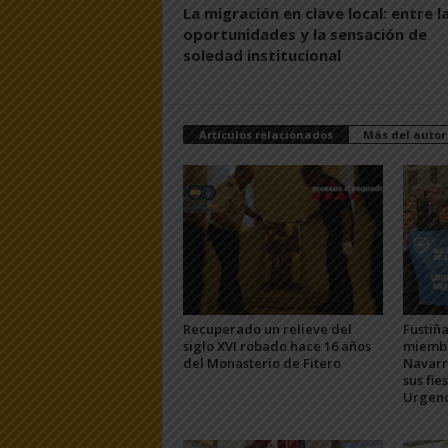
La migración en clave local: entre l
oportunidades y la sensación de
soledad institucional
Artículos relacionados
Más del autor
Recuperado un relieve del
Fustiña
siglo XVI robado hace 16 años
miembr
del Monasterio de Fitero
Navarra
sus fie
Urgenc