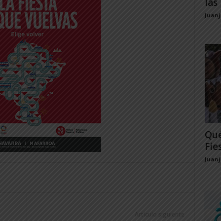
las 
Juan
Qué
Fie
Juan
Artículo siguiente