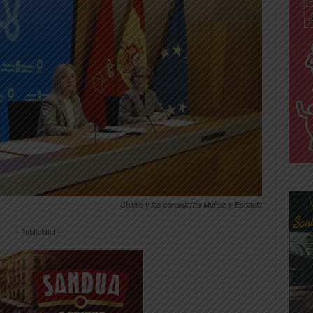
Chivite y las consejeras Muñoz y Esnaola
-- Publicidad --