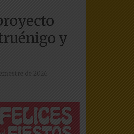
 proyecto
ntruénigo y
semestre de 2026