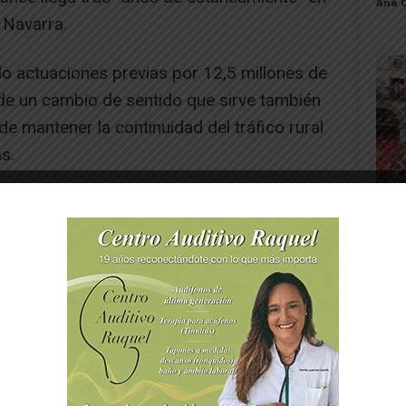
Ana 
 Navarra.
do actuaciones previas por 12,5 millones de
n de un cambio de sentido que sirve también
e mantener la continuidad del tráfico rural
s.
-- Publicidad --
Toq
y la
Juan