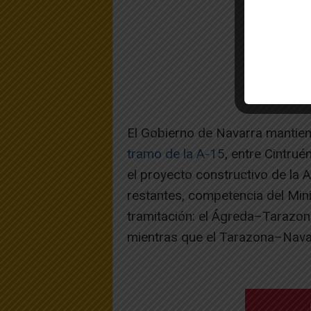
El Gobierno de Navarra mantien
tramo de la A-15
, entre Cintrué
el proyecto constructivo de la 
restantes, competencia del Min
tramitación: el Ágreda–Tarazona
mientras que el Tarazona–Navarr