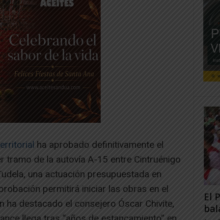
ritorial
ha aprobado definitivamente el
r tramo de la autovía A-15 entre Cintruénigo
Tudela, una actuación presupuestada en
robación permitirá iniciar las obras en el
El 
 ha destacado el consejero Óscar Chivite,
bal
ance llega tras “años de estancamiento” en