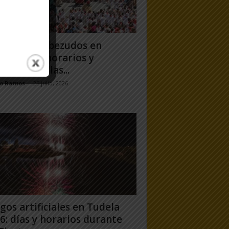
antes y Cabezudos en
ela 2026: horarios y
orridos en las...
jo Ramos
-
25 julio, 2026
gos artificiales en Tudela
6: días y horarios durante