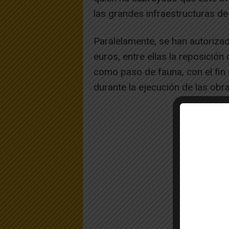
las grandes infraestructuras de
Paralelamente, se han autoriza
euros, entre ellas la reposició
como paso de fauna, con el fin d
durante la ejecución de las obra