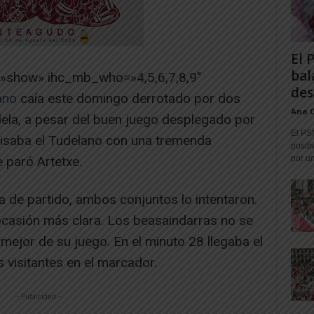
El 
bal
=»show» ihc_mb_who=»4,5,6,7,8,9″
des
ano
caía este domingo derrotado por dos
Ana 
dela, a pesar del buen juego desplegado por
El PS
avisaba el Tudelano con una tremenda
positi
 paró Artetxe.
por un
a de partido, ambos conjuntos lo intentaron.
casión más clara. Los beasaindarras no se
mejor de su juego. En el minuto 28 llegaba el
s visitantes en el marcador.
-- Publicidad --