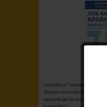
Contestó el Tudelano con un gol 
Beasain tuvo intervenciones de
segundo gol de los locales. A
buen fútbol.