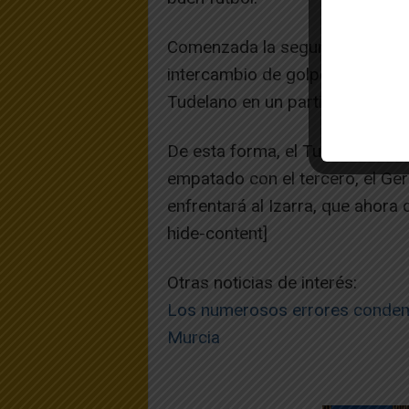
Comenzada la segunda parte, el
intercambio de golpes eléctrico.
Tudelano en un partido vibrante
De esta forma, el Tudelano se s
empatado con el tercero, el Gern
enfrentará al Izarra, que ahora
hide-content]
Otras noticias de interés:
Los numerosos errores condenan
Murcia