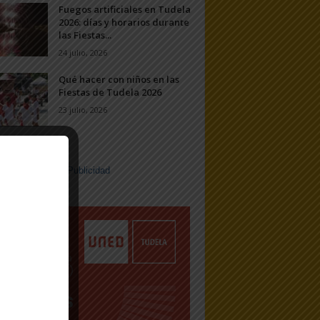
Fuegos artificiales en Tudela
2026: días y horarios durante
las Fiestas...
24 julio, 2026
Qué hacer con niños en las
Fiestas de Tudela 2026
23 julio, 2026