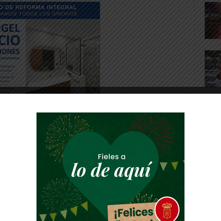
de Ezzarfani en el 41. El portero del
 mucho mérito de Artetxe para desbaratar el
mbos equipos ofrecieron minutos de muy