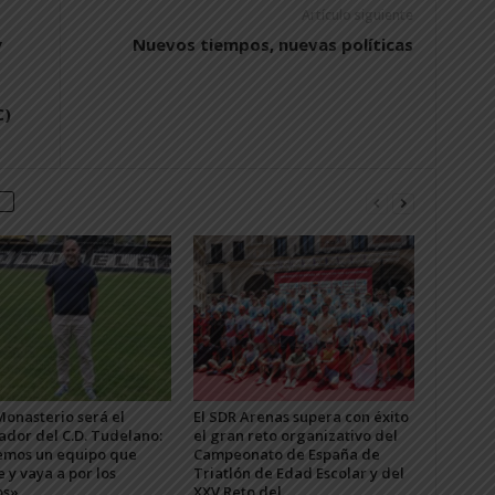
Artículo siguiente
y
Nuevos tiempos, nuevas políticas
C)
Monasterio será el
El SDR Arenas supera con éxito
ador del C.D. Tudelano:
el gran reto organizativo del
mos un equipo que
Campeonato de España de
e y vaya a por los
Triatlón de Edad Escolar y del
os»
XXV Reto del...