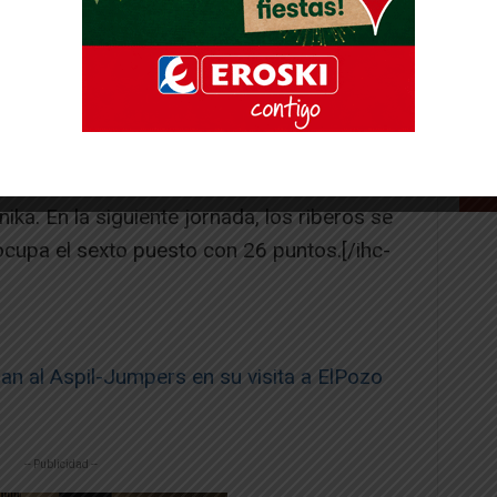
 Beasain hacía su segundo tanto en un
 De esta forma, se escapaba la victoria al
.
ituó en cuarto lugar con 28 puntos,
ika. En la siguiente jornada, los riberos se
 ocupa el sexto puesto con 26 puntos.[/ihc-
 al Aspil-Jumpers en su visita a ElPozo
-- Publicidad --