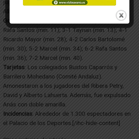
jugaron Nacho, Petry, Carlos Bartolomé, Gabi,
Alberto Lahuerta.
Goles
: 1-0 Marcel (min. 3); 1-1 Petry (min. 5); 2-1
Rafa Santos (min. 11); 3-1 Taynan (min. 13); 4-1
Ricardo Mayor (min. 28); 4-2 Carlos Bartolomé
(min. 30); 5-2 Marcel (min. 34); 6-2 Rafa Santos
(min. 36); 7-2 Marcel (min. 40).
Tarjetas
: Los colegiados Bustos Caparrós y
Barrilero Mohedano (Comité Andaluz).
Amonestaron a los jugadores del Ribera Petry,
David y Alberto Lahuerta. Además, fue expulsado
Anás con doble amarilla.
Incidencias
: Alrededor de 1.300 espectadores en
el Palacio de los Deportes.[/ihc-hide-content]