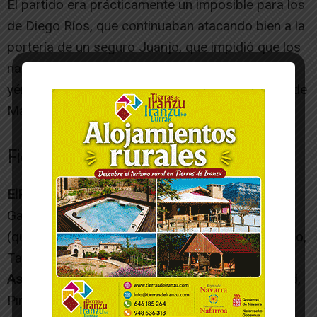
El partido era prácticamente un imposible para los
de Diego Ríos, que continuaban atacando bien a la
portería de un seguro Juanjo, que impidió que los
naranjas recortasen un marcador que terminó
yéndose al 7-2 a 9» del final con un nuevo tanto de
Marcel.
Ficha técnica
ElPozo Murcia Costa Cálida
: Juanjo, Alberto
García, Taynan, Felipe Valerio y Rafa Santos
(quinteto inicial). También jugaron Marcel, Ricardo,
Taffy, Gadeia, Leo Santana y Darío.
Aspil-Jumpers Ribera Navarra FS
: Marcão, David,
Pintinho, Anás y Terry (quinteto inicial). También