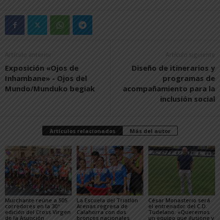
Artículo anterior
Artículo siguiente
Exposición «Ojos de
Diseño de itinerarios y
Inhambane» ­- Ojos del
programas de
Mundo/Munduko begiak
acompañamiento para la
inclusión social
Artículos relacionados
Más del autor
Murchante reúne a 505
La Escuela del Triatlón
César Monasterio será
corredores en la 30ª
Arenas regresa de
el entrenador del C.D.
edición del Cross Virgen
Calahorra con dos
Tudelano: «Queremos
de la Asunción
bronces nacionales
un equipo que ilusione y