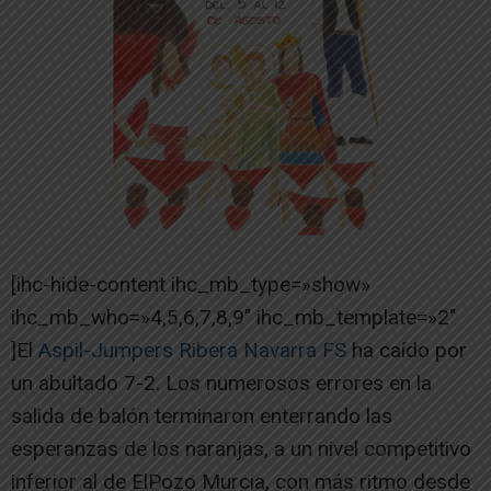
[ihc-hide-content ihc_mb_type=»show»
ihc_mb_who=»4,5,6,7,8,9″ ihc_mb_template=»2″
]El
Aspil-Jumpers Ribera Navarra FS
ha caído por
un abultado 7-2. Los numerosos errores en la
salida de balón terminaron enterrando las
esperanzas de los naranjas, a un nivel competitivo
inferior al de ElPozo Murcia, con más ritmo desde