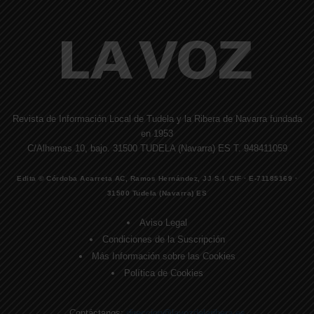
Revista de Información Local de Tudela y la Ribera de Navarra fundada
en 1953
C/Alhemas 10, bajo. 31500 TUDELA (Navarra) ES T. 948411059
Edita © Córdoba Acarreta AC, Ramos Hernández, JJ S.I. CIF · E-71185169 ·
31500 Tudela (Navarra) ES
Aviso Legal
Condiciones de la Suscripción
Más Información sobre las Cookies
Política de Cookies
Contáctanos:
direccion@lavozdelaribera.es